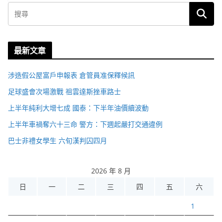
最新文章
涉造假公屋富戶申報表 倉管員准保釋候訊
足球盛會次場激戰 祖雲達斯挫車路士
上半年純利大增七成 國泰：下半年油價續波動
上半年車禍奪六十三命 警方：下週起嚴打交通違例
巴士非禮女學生 六旬漢判囚四月
2026 年 8 月
日
一
二
三
四
五
六
1