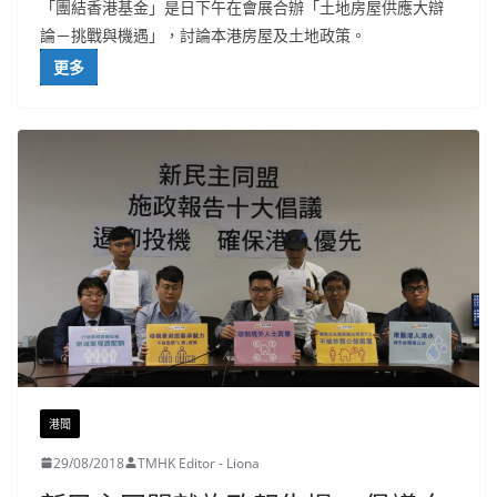
「團結香港基金」是日下午在會展合辦「土地房屋供應大辯
論－挑戰與機遇」，討論本港房屋及土地政策。
更多
港聞
29/08/2018
TMHK Editor - Liona