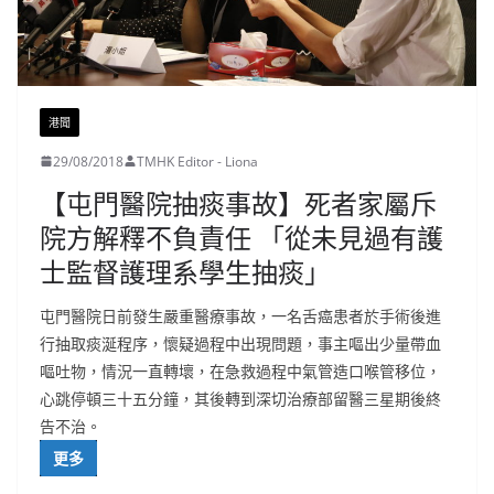
港聞
29/08/2018
TMHK Editor - Liona
【屯門醫院抽痰事故】死者家屬斥
院方解釋不負責任 「從未見過有護
士監督護理系學生抽痰」
屯門醫院日前發生嚴重醫療事故，一名舌癌患者於手術後進
行抽取痰涎程序，懷疑過程中出現問題，事主嘔出少量帶血
嘔吐物，情況一直轉壞，在急救過程中氣管造口喉管移位，
心跳停頓三十五分鐘，其後轉到深切治療部留醫三星期後終
告不治。
更多