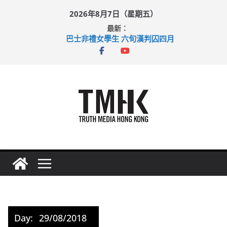
Skip
2026年8月7日（星期五）
to
最新：
content
巴士非禮女學生 六旬漢判囚四月
涉造假公屋富戶申報表 倉管員准保釋候訊
足球盛會次場激戰 祖雲達斯挫車路士
上半年純利大增七成 國泰：下半年油價續波動
上半年車禍奪六十三命 警方：下週起嚴打交通違例
Day:
29/08/2018