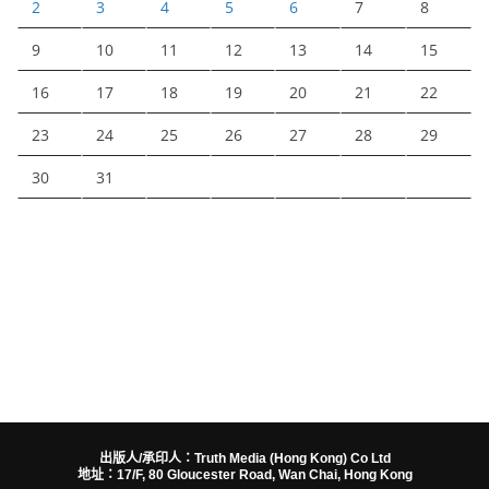
2
3
4
5
6
7
8
9
10
11
12
13
14
15
16
17
18
19
20
21
22
23
24
25
26
27
28
29
30
31
出版人/承印人：Truth Media (Hong Kong) Co Ltd
地址：17/F, 80 Gloucester Road, Wan Chai, Hong Kong