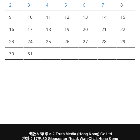
2
3
4
5
6
7
8
9
10
11
12
13
14
15
16
17
18
19
20
21
22
23
24
25
26
27
28
29
30
31
出版人/承印人：Truth Media (Hong Kong) Co Ltd
地址：17/F, 80 Gloucester Road, Wan Chai, Hong Kong