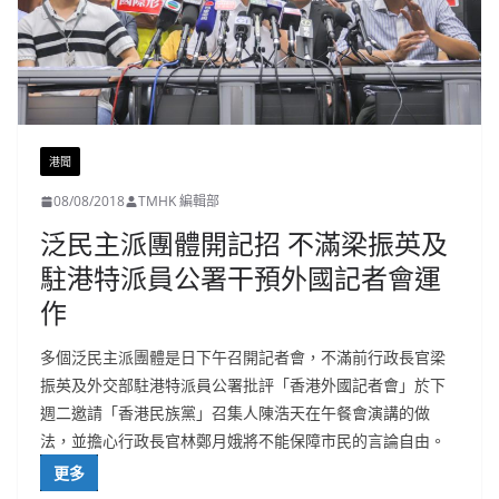
港聞
08/08/2018
TMHK 編輯部
泛民主派團體開記招 不滿梁振英及
駐港特派員公署干預外國記者會運
作
多個泛民主派團體是日下午召開記者會，不滿前行政長官梁
振英及外交部駐港特派員公署批評「香港外國記者會」於下
週二邀請「香港民族黨」召集人陳浩天在午餐會演講的做
法，並擔心行政長官林鄭月娥將不能保障市民的言論自由。
更多