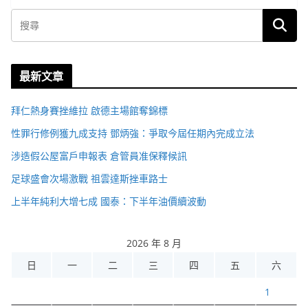
最新文章
拜仁熱身賽挫維拉 啟德主場館奪錦標
性罪行修例獲九成支持 鄧炳強：爭取今屆任期內完成立法
涉造假公屋富戶申報表 倉管員准保釋候訊
足球盛會次場激戰 祖雲達斯挫車路士
上半年純利大增七成 國泰：下半年油價續波動
2026 年 8 月
日
一
二
三
四
五
六
1