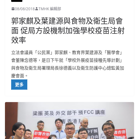
08/08/2018
TMHK 編輯部
郭家麒及葉建源與食物及衛生局會
面 促局方設機制加強學校疫苗注射
效率
立法會議員「公民黨」郭家麒、教育界葉建源及「醫學會」
會董陳念德等，是日下午就「學校外展疫苗接種先導計劃」
與食物及衞生局署理局長徐德義以及衞生防護中心總監黃加
慶會面。
更多