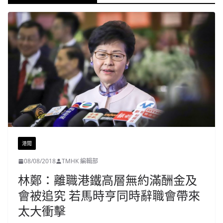
港聞
08/08/2018
TMHK 編輯部
林鄭：離職港鐵高層無約滿酬金及
會被追究 若馬時亨同時辭職會帶來
太大衝擊