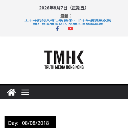
Skip
2026年8月7日（星期五）
to
最新：
content
上半年純利大增七成 國泰：下半年油價續波動
拜仁熱身賽挫維拉 啟德主場館奪錦標
性罪行修例獲九成支持 鄧炳強：爭取今屆任期內完成立法
涉造假公屋富戶申報表 倉管員准保釋候訊
足球盛會次場激戰 祖雲達斯挫車路士
Day:
08/08/2018