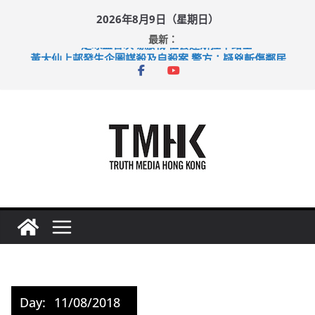
Skip
2026年8月9日（星期日）
to
最新：
content
足球盛會次場激戰 祖雲達斯挫車路士
黃大仙上邨發生企圖謀殺及自殺案 警方：疑兇斬傷鄰居後墮亡
拜仁熱身賽挫維拉 啟德主場館奪錦標
性罪行修例獲九成支持 鄧炳強：爭取今屆任期內完成立法
涉造假公屋富戶申報表 倉管員准保釋候訊
Day:
11/08/2018