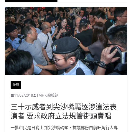
港聞
11/08/2018
TMHK 編輯部
三十示威者到尖沙嘴驅逐涉違法表
演者 要求政府立法規管街頭賣唱
一批市民是日晚上到尖沙嘴碼頭，抗議部份由前旺角行人專