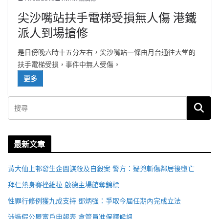
尖沙嘴站扶手電梯受損無人傷 港鐵
派人到場搶修
是日傍晚六時十五分左右，尖沙嘴站一條由月台通往大堂的
扶手電梯受損，事件中無人受傷。
更多
最新文章
黃大仙上邨發生企圖謀殺及自殺案 警方：疑兇斬傷鄰居後墮亡
拜仁熱身賽挫維拉 啟德主場館奪錦標
性罪行修例獲九成支持 鄧炳強：爭取今屆任期內完成立法
涉造假公屋富戶申報表 倉管員准保釋候訊