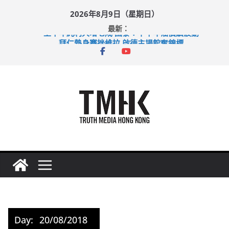
Skip
2026年8月9日（星期日）
to
最新：
content
上半年純利大增七成 國泰：下半年油價續波動
拜仁熱身賽挫維拉 啟德主場館奪錦標
性罪行修例獲九成支持 鄧炳強：爭取今屆任期內完成立法
涉造假公屋富戶申報表 倉管員准保釋候訊
足球盛會次場激戰 祖雲達斯挫車路士
Day:
20/08/2018