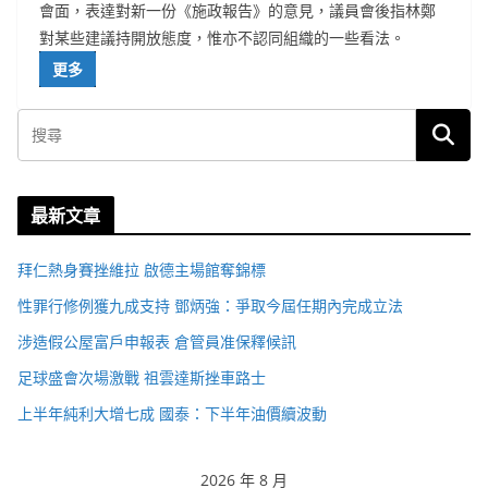
會面，表達對新一份《施政報告》的意見，議員會後指林鄭
對某些建議持開放態度，惟亦不認同組織的一些看法。
更多
最新文章
拜仁熱身賽挫維拉 啟德主場館奪錦標
性罪行修例獲九成支持 鄧炳強：爭取今屆任期內完成立法
涉造假公屋富戶申報表 倉管員准保釋候訊
足球盛會次場激戰 祖雲達斯挫車路士
上半年純利大增七成 國泰：下半年油價續波動
2026 年 8 月