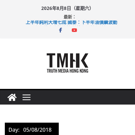
Skip
2026年8月8日（星期六）
to
最新：
content
上半年純利大增七成 國泰：下半年油價續波動
拜仁熱身賽挫維拉 啟德主場館奪錦標
性罪行修例獲九成支持 鄧炳強：爭取今屆任期內完成立法
涉造假公屋富戶申報表 倉管員准保釋候訊
足球盛會次場激戰 祖雲達斯挫車路士
Day:
05/08/2018