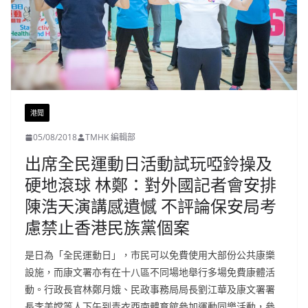
港聞
05/08/2018
TMHK 編輯部
出席全民運動日活動試玩啞鈴操及
硬地滾球 林鄭：對外國記者會安排
陳浩天演講感遺憾 不評論保安局考
慮禁止香港民族黨個案
是日為「全民運動日」，市民可以免費使用大部份公共康樂
設施，而康文署亦有在十八區不同場地舉行多場免費康體活
動。行政長官林鄭月娥、民政事務局局長劉江華及康文署署
長李美嫦等人下午到青衣西南體育館參加運動同樂活動，參