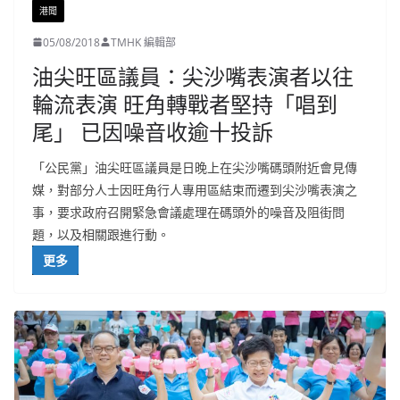
港聞
05/08/2018
TMHK 編輯部
油尖旺區議員：尖沙嘴表演者以往
輪流表演 旺角轉戰者堅持「唱到
尾」 已因噪音收逾十投訴
「公民黨」油尖旺區議員是日晚上在尖沙嘴碼頭附近會見傳
媒，對部分人士因旺角行人專用區結束而遷到尖沙嘴表演之
事，要求政府召開緊急會議處理在碼頭外的噪音及阻街問
題，以及相關跟進行動。
更多