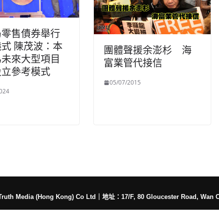
局零售債券舉行
式 陳茂波：本
團體聲援余澎杉 海
為未來大型項目
富業管代接信
設立參考模式
05/07/2015
024
h Media (Hong Kong) Co Ltd
｜
地址：17/F, 80 Gloucester Road, Wan 