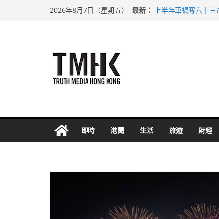
Skip
最新：
上半年車禍奪六十三
2026年8月7日（星期五）
to
性罪行修例獲九成支
涉造假公屋富戶申報
content
足球盛會次場激戰 
上半年純利大增七成
即時
港聞
生活
旅遊
財經