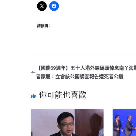
請按讚：
【國慶69週年】五十人港外線碼頭悼念南丫海難
者家屬：立會該公開調查報告還死者公道
你可能也喜歡