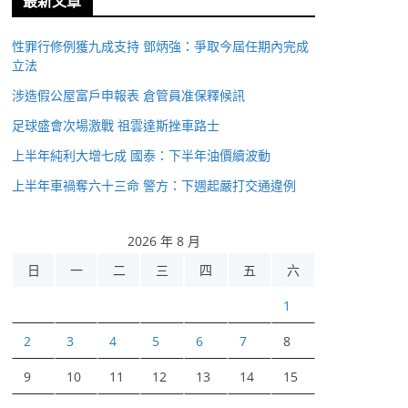
最新文章
性罪行修例獲九成支持 鄧炳強：爭取今屆任期內完成
立法
涉造假公屋富戶申報表 倉管員准保釋候訊
足球盛會次場激戰 祖雲達斯挫車路士
上半年純利大增七成 國泰：下半年油價續波動
上半年車禍奪六十三命 警方：下週起嚴打交通違例
2026 年 8 月
日
一
二
三
四
五
六
1
2
3
4
5
6
7
8
9
10
11
12
13
14
15