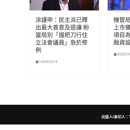
涂謹申：民主派已釋
機管
出最大善意及退讓 盼
上市儀
當局別「搵把刀行住
項目
立法會議員」急於修
融資
例
06/02/2
14/05/2019
出版人/承印人：Trut