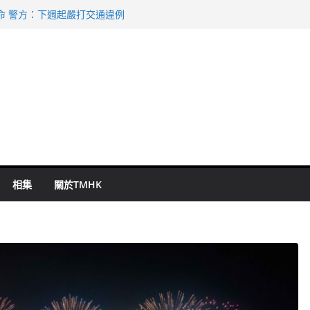
命 警方：下週起嚴打交通違例
持 鄧炳強：爭取今屆任期內完成立法
表 倉管員准保釋候訊
祖雲達斯挫車路士
 國泰：下半年油價續波動
相集
關於TMHK