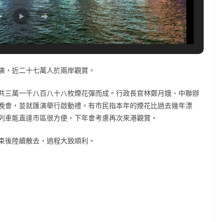
演，近二十七萬人於兩岸觀賞。
共三萬一千八百八十八枚煙花彈而成。行政長官林鄭月娥、中聯辦
晚會，並就匯演舉行啟動禮。有市民指本年的煙花比過去幾年漂
列車能直達市區很方便，下年會考慮再次來港觀賞。
束後陸續散去，過程大致順利。