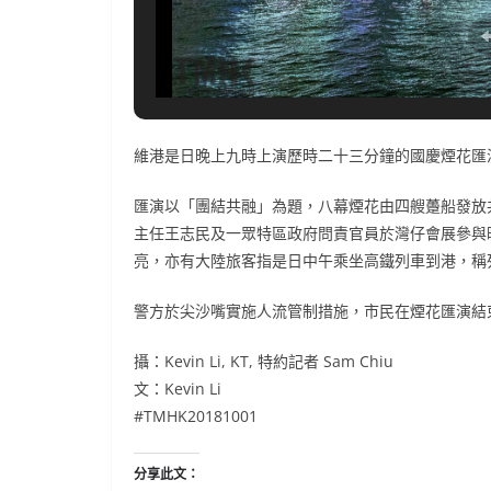
維港是日晚上九時上演歷時二十三分鐘的國慶煙花匯
匯演以「團結共融」為題，八幕煙花由四艘躉船發放
主任王志民及一眾特區政府問責官員於灣仔會展參與
亮，亦有大陸旅客指是日中午乘坐高鐵列車到港，稱
警方於尖沙嘴實施人流管制措施，市民在煙花匯演結
攝：Kevin Li, KT, 特約記者 Sam Chiu
文：Kevin Li
#TMHK20181001
分享此文：