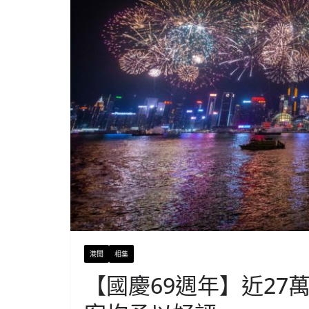
港聞
相集
【國慶69週年】近27