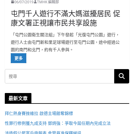
06/07/2019
TMHK 編輯部
屯門千人遊行不滿大媽滋擾居民 促
康文署正視讓市民共享設施
「屯門公園衛生關注組」下午發起「光復屯門公園」遊行，
遊行人士由屯門新和里足球場遊行至屯門公園，途中經過公
園的南門和北門，約有千人參與。
更多
最新文章
拜仁熱身賽挫維拉 啟德主場館奪錦標
性罪行修例獲九成支持 鄧炳強：爭取今屆任期內完成立法
涉造假公屋富戶申報表 倉管員准保釋候訊