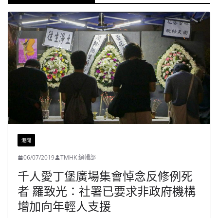
港聞
06/07/2019
TMHK 編輯部
千人愛丁堡廣場集會悼念反修例死
者 羅致光：社署已要求非政府機構
增加向年輕人支援