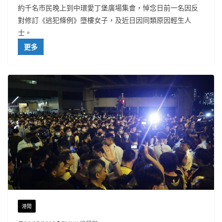
約千名市民晚上到中環愛丁堡廣場集會，悼念日前一名因反
對修訂《逃犯條例》墮樓女子，及近日因同類原因輕生人
士。
更多
港聞