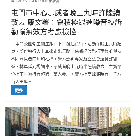
06/07/2019
TMHK 編輯部
屯門市中心示威者晚上九時許陸續
散去 康文署：會積極跟進噪音投訴
勸喻無效方考慮檢控
「屯門公園衛生關注組」下午發起遊行，活動在晚上六時結
束，部份遊行人士其後走出馬路，佔據杯渡路行車線並與持
不同意見者口角和推撞。警方談判專家及立法會議員許智
峯、林卓廷到場調停，示威者晚上九時半陸續散去。主辦單
位指下午遊行有超過一萬人參加，警方指高峰期時有一千八
百人出席。
更多