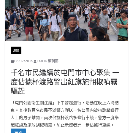
港聞
06/07/2019
TMHK 編輯部
千名市民繼續於屯門市中心聚集 一
度佔據杯渡路警出紅旗施胡椒噴霧
驅趕
「屯門公園衛生關注組」下午發起遊行，活動在晚上六時結
束。其後數百名市民不滿警方護送一名公園内被指襲擊遊行
人士的男子離開，兩次佔據杯渡路多條行車綫，警方一度舉
起紅旗及施放胡椒噴霧，防止示威者進一步佔據行車線。