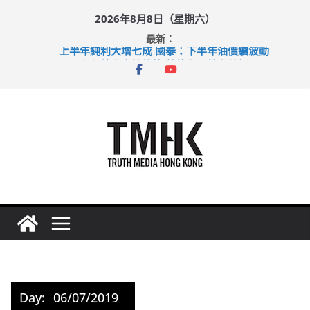
Skip
2026年8月8日（星期六）
to
最新：
content
上半年純利大增七成 國泰：下半年油價續波動
拜仁熱身賽挫維拉 啟德主場館奪錦標
性罪行修例獲九成支持 鄧炳強：爭取今屆任期內完成立法
涉造假公屋富戶申報表 倉管員准保釋候訊
足球盛會次場激戰 祖雲達斯挫車路士
Day:
06/07/2019