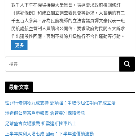
數千人下午在機場接機大堂集會，表達要求政府撤回修訂
《逃犯條例》和成立獨立調查委員會等訴求，大會稱約有二
千五百人參與。身為民航機師的立法會議員譚文豪代表一班
民航處航空管制人員讀出公開信，要求政府對民間五大訴求
作出建設性回應，否則不排除升級進行不合作運動等行動。
更多
最新文章
性罪行修例獲九成支持 鄧炳強：爭取今屆任期內完成立法
涉造假公屋富戶申報表 倉管員准保釋候訊
足球盛會次場激戰 祖雲達斯挫車路士
上半年純利大增七成 國泰：下半年油價續波動