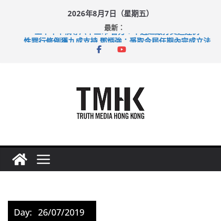
Skip
2026年8月7日（星期五）
to
最新：
content
上半年車禍奪六十三命 警方：下週起嚴打交通違例
性罪行修例獲九成支持 鄧炳強：爭取今屆任期內完成立法
涉造假公屋富戶申報表 倉管員准保釋候訊
足球盛會次場激戰 祖雲達斯挫車路士
上半年純利大增七成 國泰：下半年油價續波動
Day:
26/07/2019