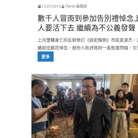
11/07/2019
TMHK 編輯部
數千人冒雨到參加告別禮悼念
人要活下去 繼續為不公義發聲
上月墮樓身亡的反對修訂《逃犯條例》市民梁凌杰，
續前往獻花悼念，部份人批評政府一直態度閃縮，欠
更多