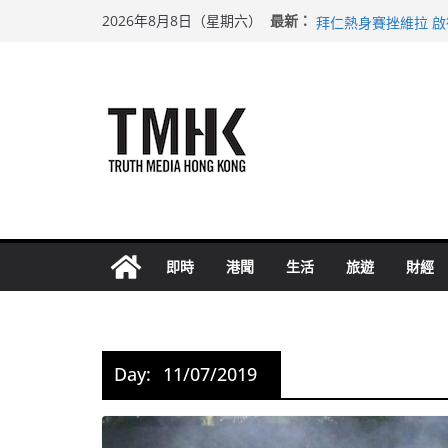
Skip
上半年純利大增七成
最新：
2026年8月8日（星期六）
拜仁熱身賽挫維拉 
to
性罪行修例獲九成支
content
涉造假公屋富戶申報
足球盛會次場激戰 
即時
港聞
生活
旅遊
財經
Day:
11/07/2019