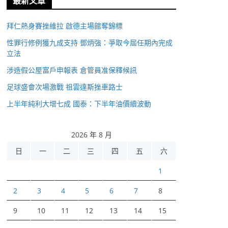
最新文章
拜仁熱身賽挫維拉 啟德主場館奪錦標
性罪行修例獲九成支持 鄧炳強：爭取今屆任期內完成
立法
涉造假公屋富戶申報表 倉管員准保釋候訊
足球盛會次場激戰 祖雲達斯挫車路士
上半年純利大增七成 國泰：下半年油價續波動
2026 年 8 月
日
一
二
三
四
五
六
1
2
3
4
5
6
7
8
9
10
11
12
13
14
15