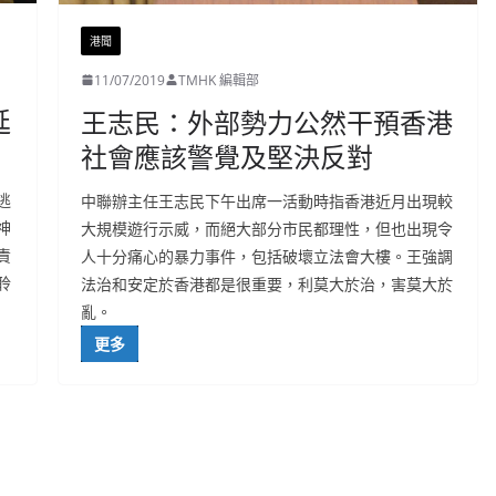
港聞
11/07/2019
TMHK 編輯部
延
王志民：外部勢力公然干預香港
社會應該警覺及堅決反對
逃
中聯辦主任王志民下午出席一活動時指香港近月出現較
神
大規模遊行示威，而絕大部分市民都理性，但也出現令
責
人十分痛心的暴力事件，包括破壞立法會大樓。王強調
聆
法治和安定於香港都是很重要，利莫大於治，害莫大於
亂。
更多