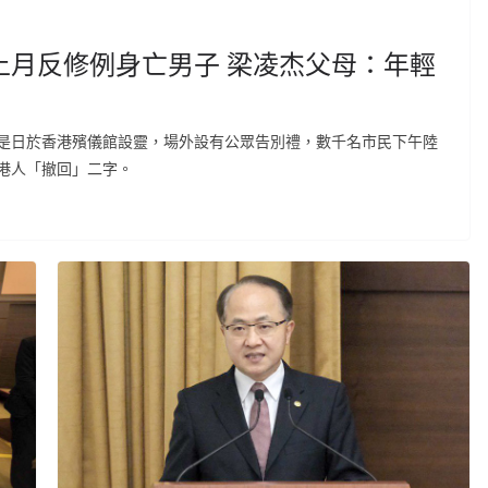
上月反修例身亡男子 梁凌杰父母：年輕
是日於香港殯儀館設靈，場外設有公眾告別禮，數千名市民下午陸
港人「撤回」二字。