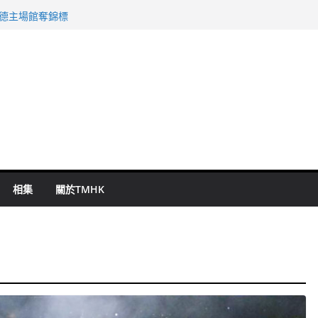
 國泰：下半年油價續波動
啟德主場館奪錦標
持 鄧炳強：爭取今屆任期內完成立法
表 倉管員准保釋候訊
祖雲達斯挫車路士
相集
關於TMHK