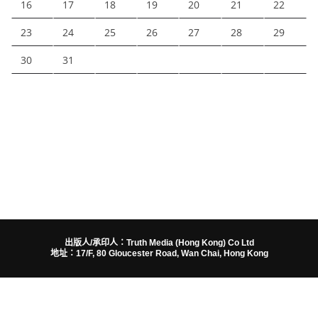
16
17
18
19
20
21
22
23
24
25
26
27
28
29
30
31
出版人/承印人：Truth Media (Hong Kong) Co Ltd
地址：17/F, 80 Gloucester Road, Wan Chai, Hong Kong