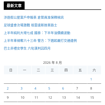
最新文章
涉造假公屋富戶申報表 倉管員准保釋候訊
足球盛會次場激戰 祖雲達斯挫車路士
上半年純利大增七成 國泰：下半年油價續波動
上半年車禍奪六十三命 警方：下週起嚴打交通違例
巴士非禮女學生 六旬漢判囚四月
2026 年 8 月
日
一
二
三
四
五
六
1
2
3
4
5
6
7
8
9
10
11
12
13
14
15