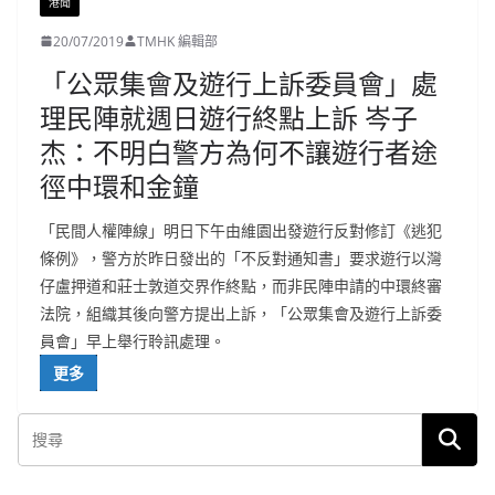
港聞
20/07/2019
TMHK 編輯部
「公眾集會及遊行上訴委員會」處
理民陣就週日遊行終點上訴 岑子
杰：不明白警方為何不讓遊行者途
徑中環和金鐘
「民間人權陣線」明日下午由維園出發遊行反對修訂《逃犯
條例》，警方於昨日發出的「不反對通知書」要求遊行以灣
仔盧押道和莊士敦道交界作終點，而非民陣申請的中環終審
法院，組織其後向警方提出上訴，「公眾集會及遊行上訴委
員會」早上舉行聆訊處理。
更多