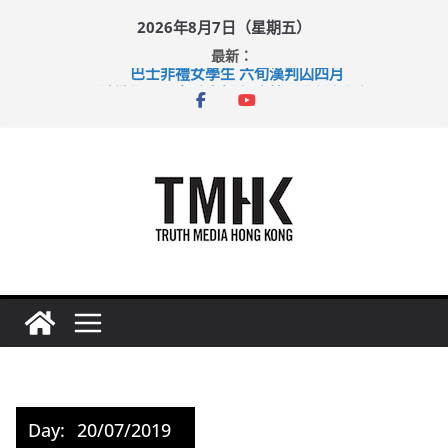
Skip
2026年8月7日（星期五）
to
最新：
content
巴士非禮女學生 六旬漢判囚四月
涉造假公屋富戶申報表 倉管員准保釋候訊
足球盛會次場激戰 祖雲達斯挫車路士
上半年純利大增七成 國泰：下半年油價續波動
上半年車禍奪六十三命 警方：下週起嚴打交通違例
Day:
20/07/2019