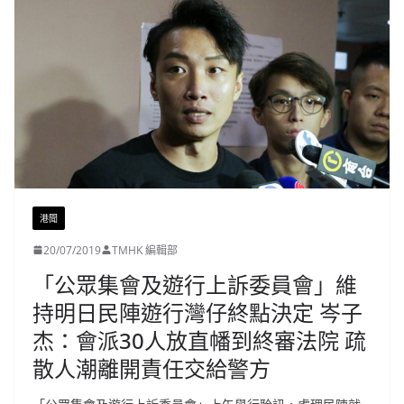
港聞
20/07/2019
TMHK 編輯部
「公眾集會及遊行上訴委員會」維
持明日民陣遊行灣仔終點決定 岑子
杰：會派30人放直幡到終審法院 疏
散人潮離開責任交給警方