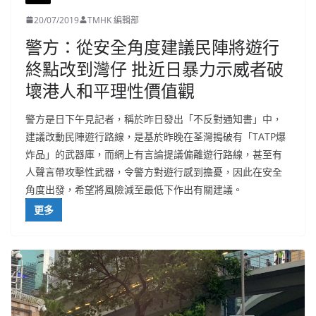
20/07/2019
TMHK 編輯部
警方：從安全角度建議民陣將遊行
終點改到灣仔 批近日暴力示威者破
壞港人和平理性價值觀
警方是日下午見記者，稱於昨日發出「不反對通知書」中，
建議改動民陣遊行路線，是基於昨晚在荃灣搗破有「TATP爆
炸品」的武器庫，而網上有言論提議偏離遊行路線，甚至有
人聲言帶攻擊性武器，令警方對遊行感到擔憂，因此在安全
角度出發，希望將風險減至最低下作出有關建議。
更多