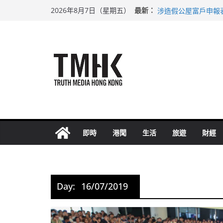
Skip
巴士非禮女學生 六
最新：
2026年8月7日（星期五）
涉造假公屋富戶申報
to
足球盛會次場激戰 
content
上半年純利大增七成
上半年車禍奪六十三
即時
港聞
生活
旅遊
財經
Day:
16/07/2019