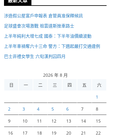
最新文章
涉造假公屋富戶申報表 倉管員准保釋候訊
足球盛會次場激戰 祖雲達斯挫車路士
上半年純利大增七成 國泰：下半年油價續波動
上半年車禍奪六十三命 警方：下週起嚴打交通違例
巴士非禮女學生 六旬漢判囚四月
2026 年 8 月
日
一
二
三
四
五
六
1
2
3
4
5
6
7
8
9
10
11
12
13
14
15
16
17
18
19
20
21
22