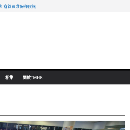
旬漢判囚四月
表 倉管員准保釋候訊
祖雲達斯挫車路士
 國泰：下半年油價續波動
命 警方：下週起嚴打交通違例
相集
關於TMHK