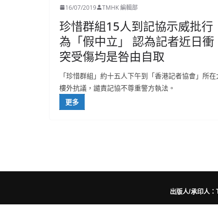
16/07/2019
TMHK 編輯部
珍惜群組15人到記協示威批行
為「假中立」 認為記者近日衝
突受傷均是咎由自取
「珍惜群組」約十五人下午到「香港記者協會」所在
樓外抗議，譴責記協不尊重警方執法。
更多
出版人/承印人：Trut