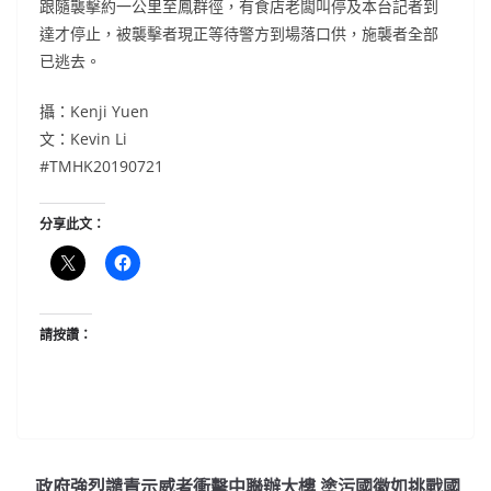
跟隨襲擊約一公里至鳳群徑，有食店老闆叫停及本台記者到
達才停止，被襲擊者現正等待警方到場落口供，施襲者全部
已逃去。
攝：Kenji Yuen
文：Kevin Li
#TMHK20190721
分享此文：
請按讚：
政府強烈譴責示威者衝擊中聯辦大樓 塗污國徽如挑戰國