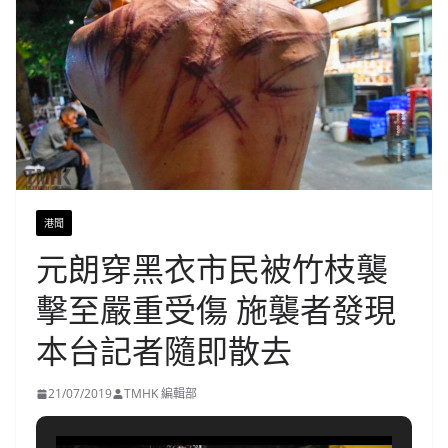
港聞
元朗穿黑衣市民被竹枝襲
擊至嚴重受傷 施襲者發現
本台記者隨即散去
21/07/2019
TMHK 編輯部