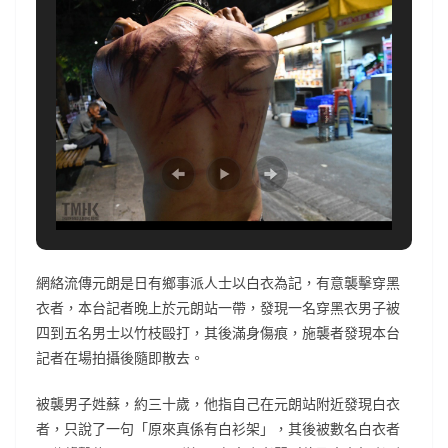
網絡流傳元朗是日有鄉事派人士以白衣為記，有意襲擊穿黑
衣者，本台記者晚上於元朗站一帶，發現一名穿黑衣男子被
四到五名男士以竹枝毆打，其後滿身傷痕，施襲者發現本台
記者在場拍攝後隨即散去。
被襲男子姓蘇，約三十歲，他指自己在元朗站附近發現白衣
者，只說了一句「原來真係有白衫架」，其後被數名白衣者