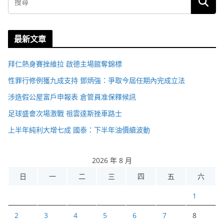
最新文章
拜仁熱身賽挫維拉 啟德主場館奪錦標
性罪行修例獲九成支持 鄧炳強：爭取今屆任期內完成立法
涉造假公屋富戶申報表 倉管員准保釋候訊
足球盛會次場激戰 祖雲達斯挫車路士
上半年純利大增七成 國泰：下半年油價續波動
2026 年 8 月
日
一
二
三
四
五
六
1
2
3
4
5
6
7
8