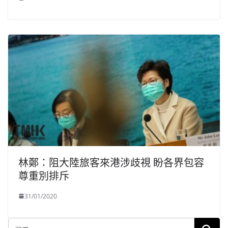
林鄭：阻大陸旅客來港涉歧視 盼各界包容
尊重別排斥
31/01/2020