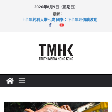
Skip
2026年8月9日（星期日）
to
最新：
content
上半年純利大增七成 國泰：下半年油價續波動
拜仁熱身賽挫維拉 啟德主場館奪錦標
性罪行修例獲九成支持 鄧炳強：爭取今屆任期內完成立法
涉造假公屋富戶申報表 倉管員准保釋候訊
足球盛會次場激戰 祖雲達斯挫車路士