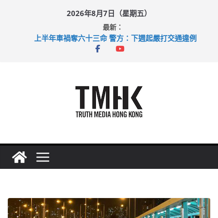
Skip
2026年8月7日（星期五）
to
最新：
content
上半年車禍奪六十三命 警方：下週起嚴打交通違例
性罪行修例獲九成支持 鄧炳強：爭取今屆任期內完成立法
涉造假公屋富戶申報表 倉管員准保釋候訊
足球盛會次場激戰 祖雲達斯挫車路士
上半年純利大增七成 國泰：下半年油價續波動