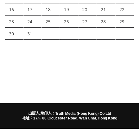
16
17
18
19
20
21
22
23
24
25
26
27
28
29
30
31
出版人/承印人：Truth Media (Hong Kong) Co Ltd
地址：17/F, 80 Gloucester Road, Wan Chai, Hong Kong