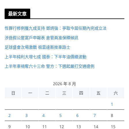
最新文章
性罪行修例獲九成支持 鄧炳強：爭取今屆任期內完成立法
涉造假公屋富戶申報表 倉管員准保釋候訊
足球盛會次場激戰 祖雲達斯挫車路士
上半年純利大增七成 國泰：下半年油價續波動
上半年車禍奪六十三命 警方：下週起嚴打交通違例
2026 年 8 月
日
一
二
三
四
五
六
1
2
3
4
5
6
7
8
9
10
11
12
13
14
15