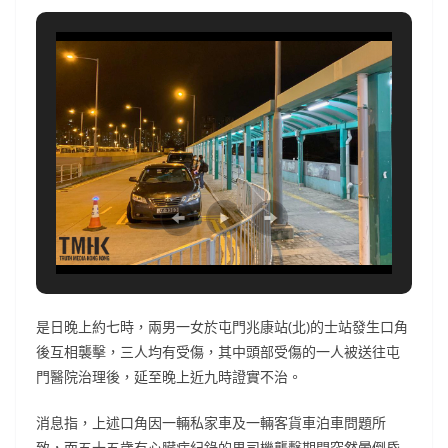
是日晚上約七時，兩男一女於屯門兆康站(北)的士站發生口角
後互相襲擊，三人均有受傷，其中頭部受傷的一人被送往屯
門醫院治理後，延至晚上近九時證實不治。
消息指，上述口角因一輛私家車及一輛客貨車泊車問題所
致，而五十五歲有心臟病紀錄的男司機襲擊期間突然暈倒昏