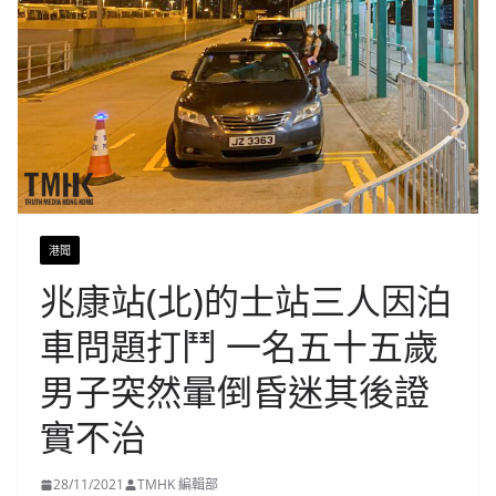
港聞
兆康站(北)的士站三人因泊
車問題打鬥 一名五十五歲
男子突然暈倒昏迷其後證
實不治
28/11/2021
TMHK 編輯部