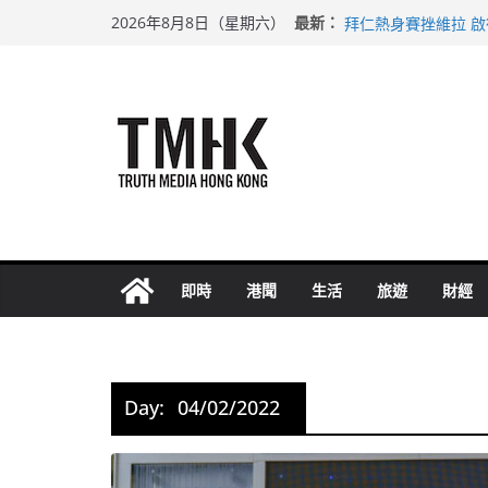
Skip
上半年純利大增七成
最新：
2026年8月8日（星期六）
拜仁熱身賽挫維拉 
to
性罪行修例獲九成支
content
涉造假公屋富戶申報
足球盛會次場激戰 
即時
港聞
生活
旅遊
財經
Day:
04/02/2022