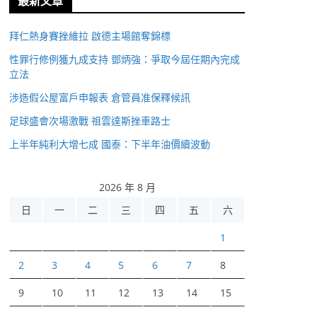
最新文章
拜仁熱身賽挫維拉 啟德主場館奪錦標
性罪行修例獲九成支持 鄧炳強：爭取今屆任期內完成
立法
涉造假公屋富戶申報表 倉管員准保釋候訊
足球盛會次場激戰 祖雲達斯挫車路士
上半年純利大增七成 國泰：下半年油價續波動
2026 年 8 月
日
一
二
三
四
五
六
1
2
3
4
5
6
7
8
9
10
11
12
13
14
15