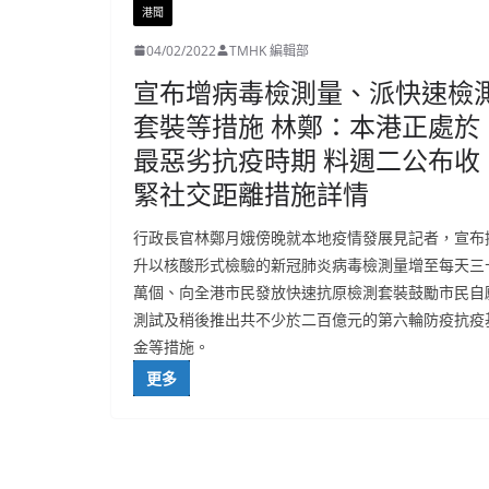
港聞
04/02/2022
TMHK 編輯部
宣布增病毒檢測量、派快速檢
套裝等措施 林鄭：本港正處於
最惡劣抗疫時期 料週二公布收
緊社交距離措施詳情
行政長官林鄭月娥傍晚就本地疫情發展見記者，宣布
升以核酸形式檢驗的新冠肺炎病毒檢測量增至每天三
萬個、向全港市民發放快速抗原檢測套裝鼓勵市民自
測試及稍後推出共不少於二百億元的第六輪防疫抗疫
金等措施。
更多