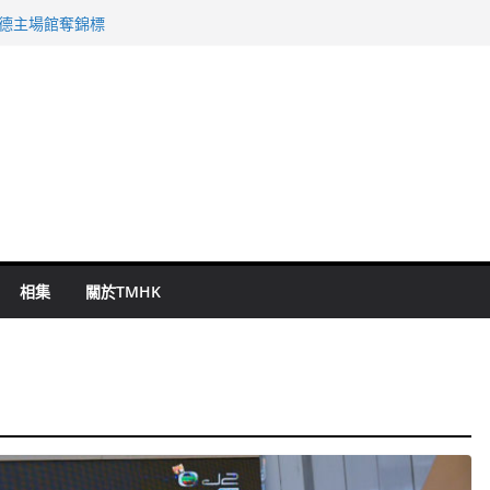
 國泰：下半年油價續波動
啟德主場館奪錦標
持 鄧炳強：爭取今屆任期內完成立法
表 倉管員准保釋候訊
祖雲達斯挫車路士
相集
關於TMHK