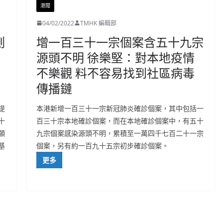
港聞
04/02/2022
TMHK 編輯部
測
增一百三十一宗個案含五十九宗
源頭不明 徐樂堅：對本地疫情
不樂觀 料不容易找到社區病毒
傳播鏈
提
本港新增一百三十一宗新冠肺炎確診個案，其中包括一
十
百三十宗本地確診個案，而在本地確診個案中，有五十
願
九宗個案感染源頭不明，累積至一萬四千七百二十一宗
基
個案，另有約一百九十五宗初步確診個案。
更多