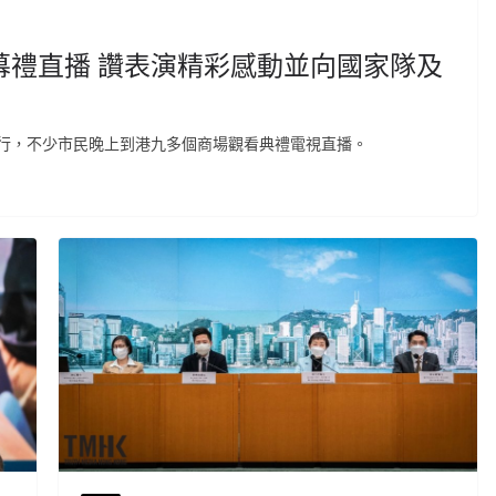
幕禮直播 讚表演精彩感動並向國家隊及
行，不少市民晚上到港九多個商場觀看典禮電視直播。