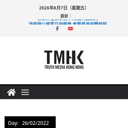
Skip
2026年8月7日（星期五）
to
最新：
content
巴士非禮女學生 六旬漢判囚四月
涉造假公屋富戶申報表 倉管員准保釋候訊
足球盛會次場激戰 祖雲達斯挫車路士
上半年純利大增七成 國泰：下半年油價續波動
上半年車禍奪六十三命 警方：下週起嚴打交通違例
Day:
26/02/2022