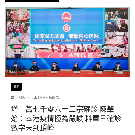
港聞
26/02/2022
TMHK 編輯部
增一萬七千零六十三宗確診 陳肇
始：本港疫情極為嚴峻 料單日確診
數字未到頂峰