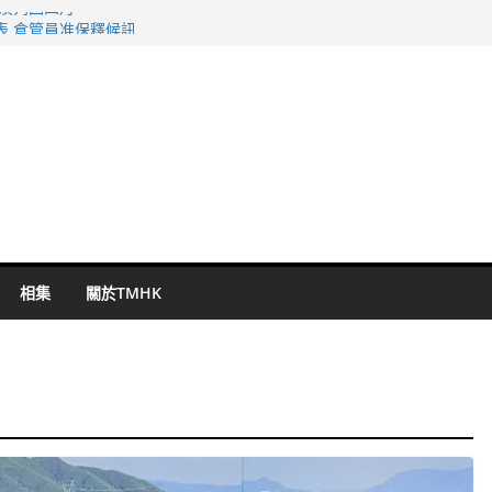
旬漢判囚四月
表 倉管員准保釋候訊
祖雲達斯挫車路士
 國泰：下半年油價續波動
命 警方：下週起嚴打交通違例
相集
關於TMHK