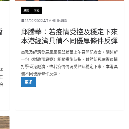
港聞
財經
25/02/2022
TMHK 編輯部
暫
邱騰華：若疫情受控及穩定下來
本港經濟具備不同優厚條件反彈
商務及經濟發展局局長邱騰華上午召開記者會，闡述新
一份《財政預算案》相關措施時指，雖然新冠病復疫情
打擊香港經濟，惟若疫情情況受控及穩定下來，本港具
將
備不同優厚條件反彈。
正
更多
院