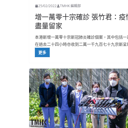
25/02/2022
TMHK 編輯部
增一萬零十宗確診 張竹君：疫
盡量留家
本港新增一萬零十宗新冠肺炎確診個案，其中包括一
在過去二十四小時亦收到二萬一千九百七十九宗新呈
更多