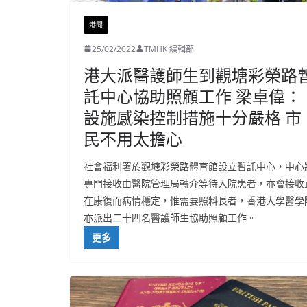
港聞
25/02/2022
TMHK 編輯部
港大派醫護師生到觀塘彩榮路
託中心協助照顧工作 梁卓偉：
設施感染控制措施十分嚴格 市
民不用太擔心
社會福利署於觀塘彩榮路體育館設立暫託中心，中心
專門接收由醫院管理局轉介等待入院患者，亦會接收
在康復而病情穩定，惟需要照料長者，香港大學醫學
亦派出二十四名醫護師生協助照顧工作。
更多