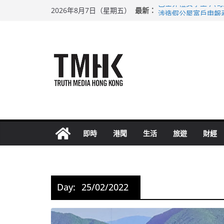
Skip
最新：
巴士非禮女學生 六
2026年8月7日（星期五）
to
涉造假公屋富戶申報
足球盛會次場激戰 
content
上半年純利大增七成
上半年車禍奪六十三
即時
港聞
生活
旅遊
財經
Day:
25/02/2022