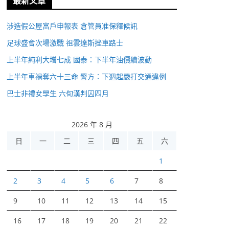
最新文章
涉造假公屋富戶申報表 倉管員准保釋候訊
足球盛會次場激戰 祖雲達斯挫車路士
上半年純利大增七成 國泰：下半年油價續波動
上半年車禍奪六十三命 警方：下週起嚴打交通違例
巴士非禮女學生 六旬漢判囚四月
2026 年 8 月
日
一
二
三
四
五
六
1
2
3
4
5
6
7
8
9
10
11
12
13
14
15
16
17
18
19
20
21
22