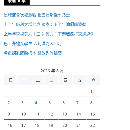
最新文章
足球盛會次場激戰 祖雲達斯挫車路士
上半年純利大增七成 國泰：下半年油價續波動
上半年車禍奪六十三命 警方：下週起嚴打交通違例
巴士非禮女學生 六旬漢判囚四月
希愈調亂胚胎樣本 警改列詐騙案
2026 年 8 月
日
一
二
三
四
五
六
1
2
3
4
5
6
7
8
9
10
11
12
13
14
15
16
17
18
19
20
21
22