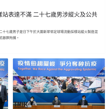
樣站表達不滿 二十七歲男涉縱火及公共
二十七歲男子是日下午於大圍新翠邨足球場流動採樣站縱火製造混
武器罪拘捕。