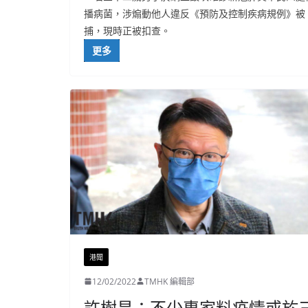
播病菌，涉煽動他人違反《預防及控制疾病規例》被
捕，現時正被扣查。
更多
港聞
12/02/2022
TMHK 編輯部
許樹昌：不少專家料疫情或於