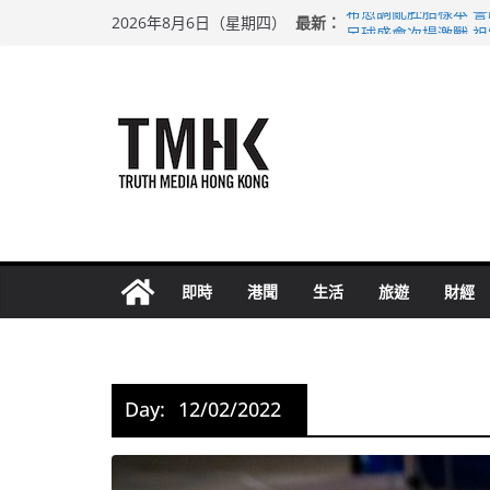
Skip
最新：
希愈調亂胚胎樣本 
2026年8月6日（星期四）
to
足球盛會次場激戰 
上半年純利大增七成
content
上半年車禍奪六十三
巴士非禮女學生 六
即時
港聞
生活
旅遊
財經
Day:
12/02/2022