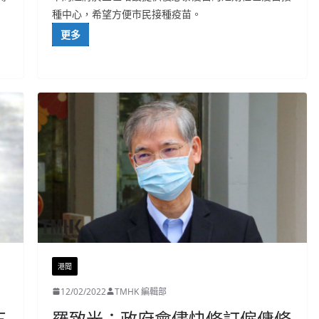
種中心，希望方便市民接種疫苗。
更多
港聞
12/02/2022
TMHK 編輯部
三
羅致光：政府會儘快修訂僱傭條