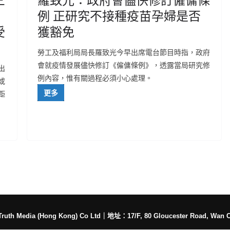
例 正研究不接種疫苗孕婦是否
受
獲豁免
勞工及福利局局長羅致光今早出席電台節目時指，政府
會就疫情發展儘快修訂《僱傭條例》，透露當局研究修
出
例內容，惟有關過程必須小心處理。
或
更多
距
h Media (Hong Kong) Co Ltd
｜
地址：17/F, 80 Gloucester Road, Wan 