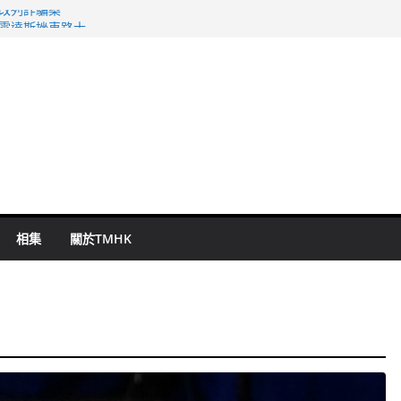
警改列詐騙案
祖雲達斯挫車路士
 國泰：下半年油價續波動
命 警方：下週起嚴打交通違例
旬漢判囚四月
相集
關於TMHK