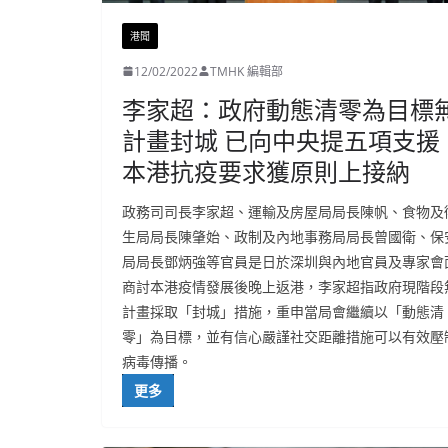
港聞
12/02/2022
TMHK 編輯部
李家超：政府動態清零為目標
計畫封城 已向中央提五項支援
本港抗疫要求獲原則上接納
政務司司長李家超、運輸及房屋局局長陳帆、食物及
生局局長陳肇始、政制及內地事務局局長曾國衛、保
局局長鄧炳強等官員是日於深圳與內地官員及專家會
商討本港疫情發展後晚上返港，李家超指政府現階段
計畫採取「封城」措施，重申當局會繼續以「動態清
零」為目標，並有信心嚴謹社交距離措施可以有效壓
病毒傳播。
更多