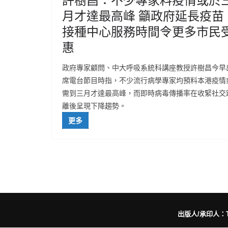
月才達最高峰 籲政府延長疫苗
接種中心服務時間令更多市民
惠
政府專家顧問、中大呼吸系統科講座教授許樹昌今早
席電台節目時指，不少流行病學專家均預料本港疫情
需到三月才達最高峰，而即時病毒傳播率在收緊社交
離後呈現下降趨勢。
更多
出版人/承印人：Trut