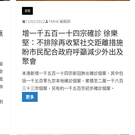
港聞
12/02/2022
TMHK 編輯部
無
增一千五百一十四宗確診 徐樂
堅：不排除再收緊社交距離措施
盼市民配合政府呼籲減少外出及
聚會
衛
安
本港新增一千五百一十四宗新冠肺炎確診個案，其中包
面
括一千五百零九宗本地確診個案，累積至二萬一千六百
無
三十三宗個案，另有約一千五百宗初步確診個案。
更多
制