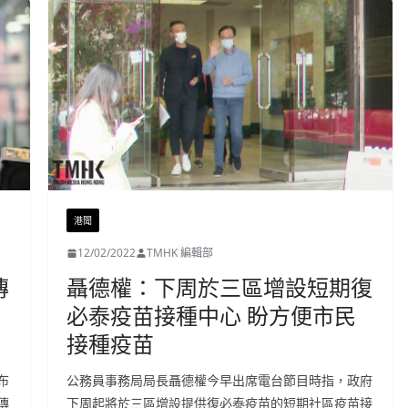
港聞
12/02/2022
TMHK 編輯部
傳
聶德權：下周於三區增設短期復
必泰疫苗接種中心 盼方便市民
接種疫苗
布
公務員事務局局長聶德權今早出席電台節目時指，政府
傳
下周起將於三區增設提供復必泰疫苗的短期社區疫苗接