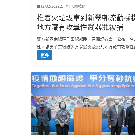
12/02/2022
TMHK 編輯部
推着火垃圾車到新翠邨流動採
地方藏有攻擊性武器罪被捕
警方新界南總區刑事總部晚上召開記者會，公布一名
亂，該男子其後被警方以縱火及公共地方藏有攻擊性
更多