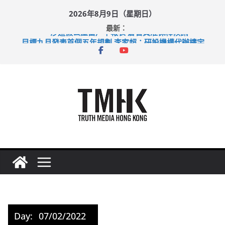
Skip
2026年8月9日（星期日）
to
最新：
content
涉造假公屋富戶申報表 倉管員准保釋候訊
目標九月發表首個五年規劃 李家超：研設機構代辦樓宇維修
黃大仙上邨發生企圖謀殺及自殺案 警方：疑兇斬傷鄰居後墮亡
拜仁熱身賽挫維拉 啟德主場館奪錦標
性罪行修例獲九成支持 鄧炳強：爭取今屆任期內完成立法
Day:
07/02/2022