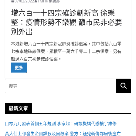
07/02/2022
TMHK 編輯部
增六百一十四宗確診創新高 徐樂
堅：疫情形勢不樂觀 籲市民非必要
別外出
本港新增六百一十四宗新冠肺炎確診個案，其中包括六百零
七宗本地確診個案，累積至一萬六千零二十二宗個案，另有
超過六百宗初步確診個案。
更多
最新文章
目標九月發表首個五年規劃 李家超：研設機構代辦樓宇維修
黃大仙上邨發生企圖謀殺及自殺案 警方：疑兇斬傷鄰居後墮亡