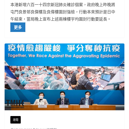
本港新增六百一十四宗新冠肺炎確診個案，政府晚上昨晚將
屯門良景邨良傑樓及良偉樓圍封強檢，行動本來預計是日中
午結束，當局晚上宣布上述兩棟樓宇均圍封行動要延長。
更多
港聞