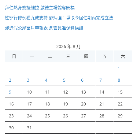
拜仁熱身賽挫維拉 啟德主場館奪錦標
性罪行修例獲九成支持 鄧炳強：爭取今屆任期內完成立法
涉造假公屋富戶申報表 倉管員准保釋候訊
2026 年 8 月
日
一
二
三
四
五
六
1
2
3
4
5
6
7
8
9
10
11
12
13
14
15
16
17
18
19
20
21
22
23
24
25
26
27
28
29
30
31