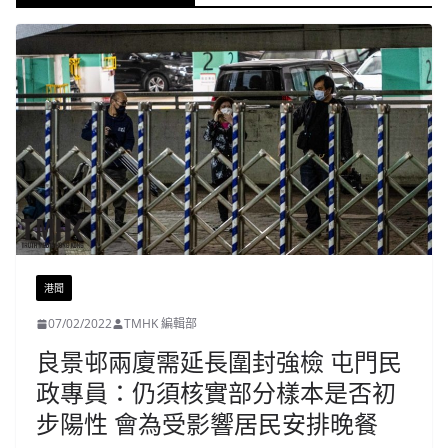
港聞
07/02/2022
TMHK 編輯部
良景邨兩廈需延長圍封強檢 屯門民
政專員：仍須核實部分樣本是否初
步陽性 會為受影響居民安排晚餐