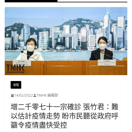
港聞
14/02/2022
TMHK 編輯部
增二千零七十一宗確診 張竹君：難
以估計疫情走勢 盼市民聽從政府呼
籲令疫情盡快受控