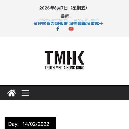
Skip
2026年8月7日（星期五）
to
最新：
content
希愈調亂胚胎樣本 警改列詐騙案
足球盛會次場激戰 祖雲達斯挫車路士
上半年純利大增七成 國泰：下半年油價續波動
上半年車禍奪六十三命 警方：下週起嚴打交通違例
巴士非禮女學生 六旬漢判囚四月
Day:
14/02/2022