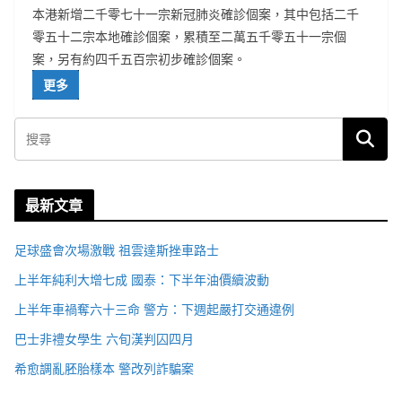
本港新增二千零七十一宗新冠肺炎確診個案，其中包括二千
零五十二宗本地確診個案，累積至二萬五千零五十一宗個
案，另有約四千五百宗初步確診個案。
更多
最新文章
足球盛會次場激戰 祖雲達斯挫車路士
上半年純利大增七成 國泰：下半年油價續波動
上半年車禍奪六十三命 警方：下週起嚴打交通違例
巴士非禮女學生 六旬漢判囚四月
希愈調亂胚胎樣本 警改列詐騙案