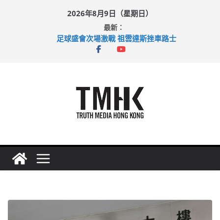
Skip
2026年8月9日（星期日）
to
最新：
content
足球盛會次場激戰 祖雲達斯挫車路士
黃大仙上邨發生企圖謀殺及自殺案 警方：疑兇斬傷鄰居後墮亡
拜仁熱身賽挫維拉 啟德主場館奪錦標
性罪行修例獲九成支持 鄧炳強：爭取今屆任期內完成立法
涉造假公屋富戶申報表 倉管員准保釋候訊