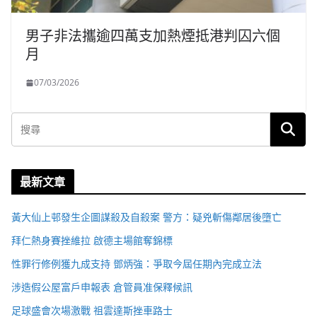
男子非法攜逾四萬支加熱煙抵港判囚六個
月
07/03/2026
最新文章
黃大仙上邨發生企圖謀殺及自殺案 警方：疑兇斬傷鄰居後墮亡
拜仁熱身賽挫維拉 啟德主場館奪錦標
性罪行修例獲九成支持 鄧炳強：爭取今屆任期內完成立法
涉造假公屋富戶申報表 倉管員准保釋候訊
足球盛會次場激戰 祖雲達斯挫車路士