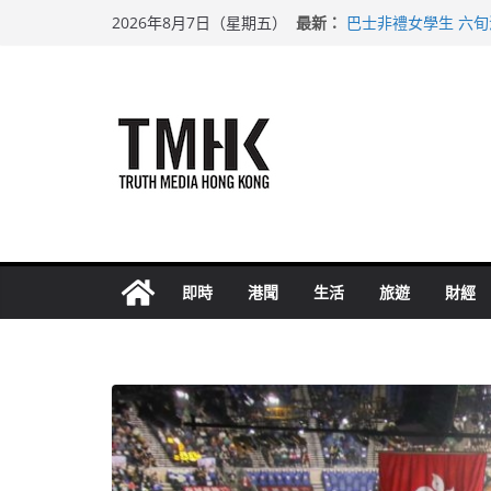
Skip
最新：
巴士非禮女學生 六
2026年8月7日（星期五）
to
涉造假公屋富戶申報
足球盛會次場激戰 
content
上半年純利大增七成
上半年車禍奪六十三
即時
港聞
生活
旅遊
財經