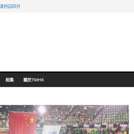
旬漢判囚四月
表 倉管員准保釋候訊
祖雲達斯挫車路士
 國泰：下半年油價續波動
命 警方：下週起嚴打交通違例
相集
關於TMHK