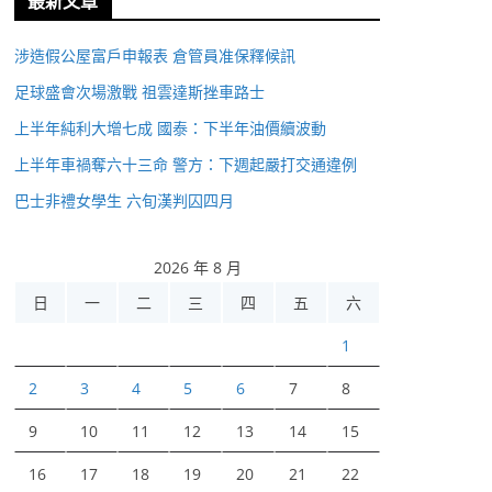
最新文章
涉造假公屋富戶申報表 倉管員准保釋候訊
足球盛會次場激戰 祖雲達斯挫車路士
上半年純利大增七成 國泰：下半年油價續波動
上半年車禍奪六十三命 警方：下週起嚴打交通違例
巴士非禮女學生 六旬漢判囚四月
2026 年 8 月
日
一
二
三
四
五
六
1
2
3
4
5
6
7
8
9
10
11
12
13
14
15
16
17
18
19
20
21
22