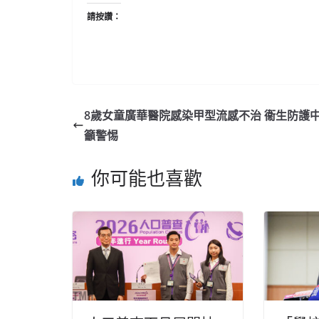
請按讚：
8歲女童廣華醫院感染甲型流感不治 衞生防護
籲警惕
你可能也喜歡