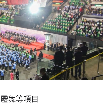
霹靂舞等項目