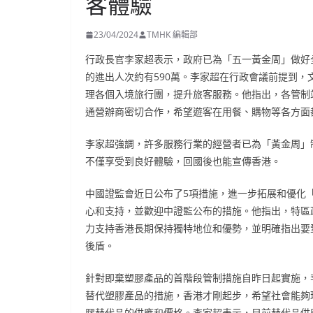
客體驗
23/04/2024
TMHK 編輯部
行政長官李家超表示，政府已為「五一黃金周」做好
的進出人次約有590萬。李家超在行政會議前提到
理各個入境旅行團，提升旅客服務。他指出，各管制
通營辦商密切合作，希望遊客在用餐、購物等各方面
李家超強調，許多服務行業的經營者已為「黃金周」
不僅享受到良好體驗，回國後也能宣傳香港。
中國證監會近日公布了5項措施，進一步拓展和優化
心和支持，並歡迎中證監公布的措施。他指出，特區
力支持香港長期保持獨特地位和優勢，並明確指出要
後盾。
針對即棄塑膠產品的首階段管制措施自昨日起實施，
替代塑膠產品的措施，香港才剛起步，希望社會能夠
膠替代品的供應和價格。李家超表示，目前替代品供