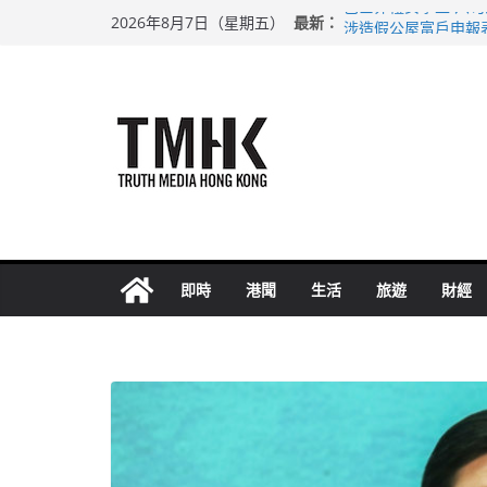
Skip
最新：
巴士非禮女學生 六
2026年8月7日（星期五）
to
涉造假公屋富戶申報
足球盛會次場激戰 
content
上半年純利大增七成
上半年車禍奪六十三
即時
港聞
生活
旅遊
財經