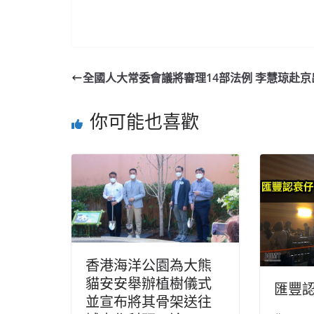
全國人大常委會議將審理14部法例 李慧琼赴京
你可能也喜歡
香港海洋公園為大熊
貓安安舉辦植樹儀式
匯豐認
並宣布將其骨架送往