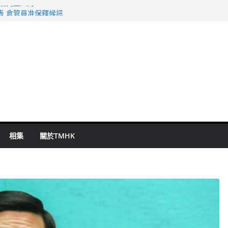
旬漢判囚四月
表 倉管員准保釋候訊
祖雲達斯挫車路士
 國泰：下半年油價續波動
命 警方：下週起嚴打交通違例
相集
關於TMHK