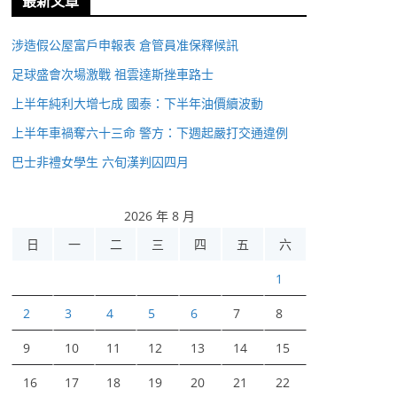
最新文章
涉造假公屋富戶申報表 倉管員准保釋候訊
足球盛會次場激戰 祖雲達斯挫車路士
上半年純利大增七成 國泰：下半年油價續波動
上半年車禍奪六十三命 警方：下週起嚴打交通違例
巴士非禮女學生 六旬漢判囚四月
2026 年 8 月
日
一
二
三
四
五
六
1
2
3
4
5
6
7
8
9
10
11
12
13
14
15
16
17
18
19
20
21
22