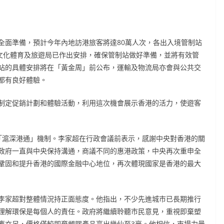
全面準備，預計今年內地訪港旅客將達80萬人次，各出入境管制站
，文化體育及旅遊局已作出安排，確保管制站做好準備，並將有效管
站的具體安排將在「黃金周」前公布，運輸及物流局亦會與公共交
都有良好體驗。
制定促銷計劃和體驗活動，利用這次機會展示香港的活力，使遊客
「滬深港通」機制。李家超在行政會議前表示，感謝中央對香港的關
政府一直與中央保持溝通，商議不同的惠港政策，中央再次重申全
鞏固和提升香港的國際金融中心地位，再次體現國家是香港的最大
李家超對整體情況持正面態度。他指出，不少先進城市已長期推行
理解環保是每個人的責任。政府將繼續聆聽市民意見，重視即棄塑
應充足，價格僅較即棄塑膠產品高出幾仙至3毫。他相信，市場力量