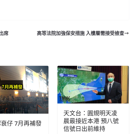
出席
高等法院加強保安措施 入樓層需接受檢查
天文台：圓規明天凌
晨最接近本港 預八號
衰仔 7月再補發
信號日出前維持