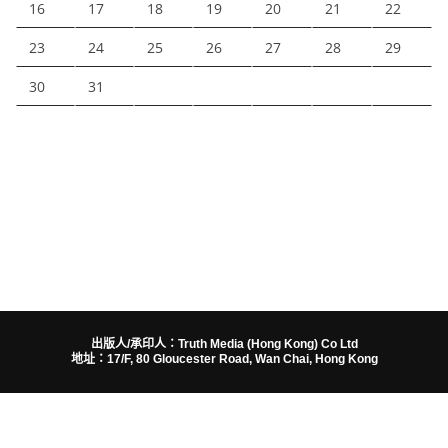
16
17
18
19
20
21
22
23
24
25
26
27
28
29
30
31
出版人/承印人：Truth Media (Hong Kong) Co Ltd
地址：17/F, 80 Gloucester Road, Wan Chai, Hong Kong