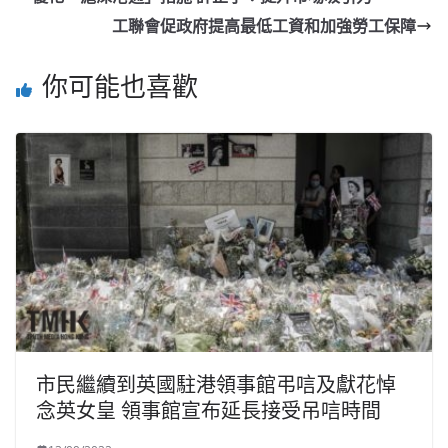
工聯會促政府提高最低工資和加強勞工保障
你可能也喜歡
市民繼續到英國駐港領事館弔唁及獻花悼
念英女皇 領事館宣布延長接受吊唁時間