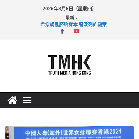
Skip
2026年8月6日（星期四）
to
最新：
content
希愈調亂胚胎樣本 警改列詐騙案
足球盛會次場激戰 祖雲達斯挫車路士
上半年純利大增七成 國泰：下半年油價續波動
上半年車禍奪六十三命 警方：下週起嚴打交通違例
巴士非禮女學生 六旬漢判囚四月