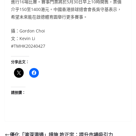
進行16場比賽。賽事門票將於5月30日早上10時開售，票價
介乎150至1400港元。中國香港排球總會會長吳守基表示，
希望未來能在啟德體育園舉行更多賽事。
攝：Gordon Choi
文：Kevin Li
#TMHK20240427
分享此文：
請按讚：
優化「滬深港通」措施 許正宇：提升市場吸引力