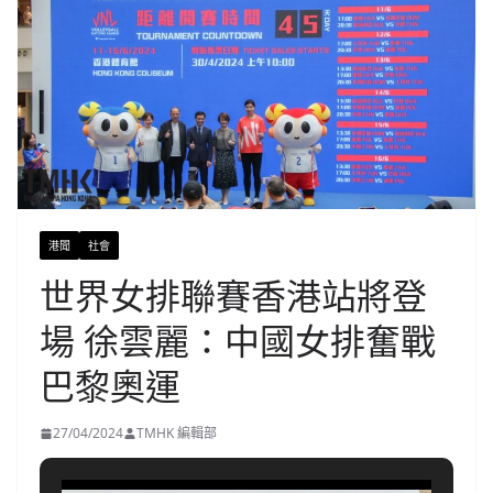
港聞
社會
世界女排聯賽香港站將登
場 徐雲麗：中國女排奮戰
巴黎奧運
27/04/2024
TMHK 編輯部