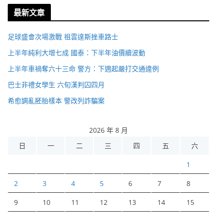
最新文章
足球盛會次場激戰 祖雲達斯挫車路士
上半年純利大增七成 國泰：下半年油價續波動
上半年車禍奪六十三命 警方：下週起嚴打交通違例
巴士非禮女學生 六旬漢判囚四月
希愈調亂胚胎樣本 警改列詐騙案
2026 年 8 月
日
一
二
三
四
五
六
1
2
3
4
5
6
7
8
9
10
11
12
13
14
15