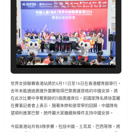
世界女排聯賽香港站將於6月11日至16日在香港體育館舉行。
去年未能通過奧運外圍賽取得巴黎奧運資格的中國女排，將
在此次比賽中爭奪剩餘的5個奧運席位。前國家隊名將徐雲麗
在賽事記者會上表示，隨著朱婷和張常寧的回歸，中國隊有
望順利進軍巴黎，她呼籲大家繼續無條件支持中國女排。
今屆香港站共有8隊參賽，包括中國、土耳其、巴西等隊，將