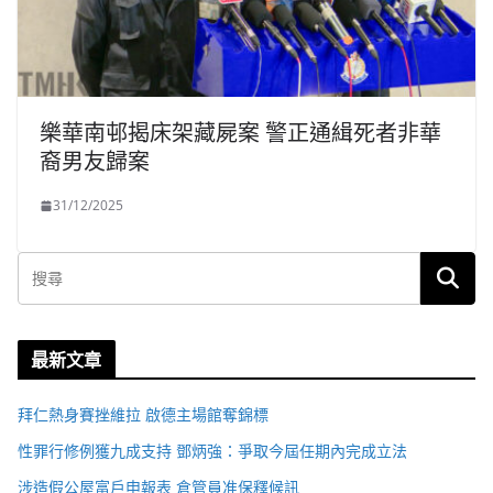
樂華南邨揭床架藏屍案 警正通緝死者非華
裔男友歸案
31/12/2025
最新文章
拜仁熱身賽挫維拉 啟德主場館奪錦標
性罪行修例獲九成支持 鄧炳強：爭取今屆任期內完成立法
涉造假公屋富戶申報表 倉管員准保釋候訊