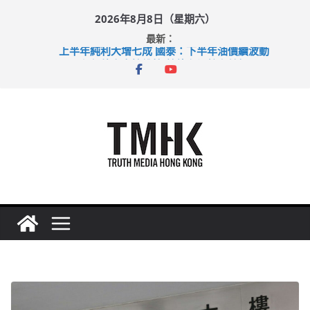
Skip
2026年8月8日（星期六）
to
最新：
content
上半年純利大增七成 國泰：下半年油價續波動
拜仁熱身賽挫維拉 啟德主場館奪錦標
性罪行修例獲九成支持 鄧炳強：爭取今屆任期內完成立法
涉造假公屋富戶申報表 倉管員准保釋候訊
足球盛會次場激戰 祖雲達斯挫車路士