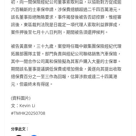
初，向一間保險經紀公司董事索取利益，以協助對方促成逾
六百輛新的士車保申請，涉保費總額超過二千四百萬港元。
該名董事拒絕賄賂要求，事件揭發後被告否認控罪，惟經審
訊後，東區裁判法院是日裁定一項代理人索取利益罪罪成，
案件押後至七月十八日判刑，期間被告須還押候判。
被告黃嘉榮，三十九歲，案發時任職中銀集團保險經紀代理
拓展部團隊主管。部門負責與經紀公司聯絡銷售汽車保險，
其中一間合作公司萬和保險擬為其客戶購入大量的士保單。
期間該名董事提議調低保費或增加佣金，黃遂向其提出收取
總保費百分之一至三作為回報，估算涉款或達二十四萬港
元，但最終未有得逞。
(資料圖片)
文：Kevin Li
#TMHK20250708
分享此文：