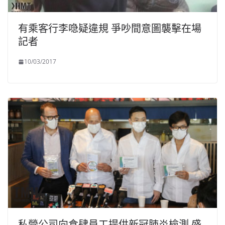
有乘客行李喼疑違規 爭吵間意圖襲擊在場
記者
10/03/2017
私營公司向食肆員工提供新冠肺炎檢測 盛