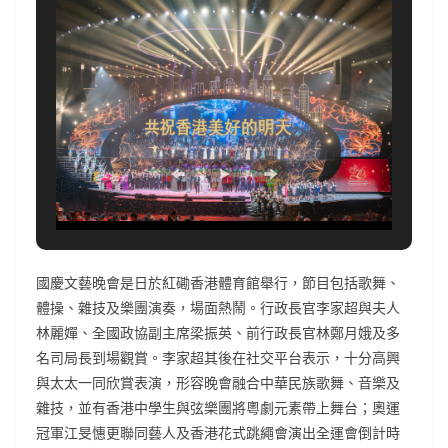
國慶文藝晚會是日於紅磡香港體育館舉行，節目包括歌舞、
體操、雜技及樂團演奏，場面熱鬧。行政長官李家超與夫人
林麗嬋、全國政協副主席梁振英、前行政長官林鄭月娥及多
名司局長到場觀賞。李家超其後在社交平台表示，十分高興
與太太一同欣賞表演，形容晚會融合中華民族歌舞、音樂及
雜技，並有香港中學生與弦樂團將粵劇元素帶上舞台；奧運
冠軍江旻憓更聯同藝人及香港花式跳繩會演出全運會倒計時