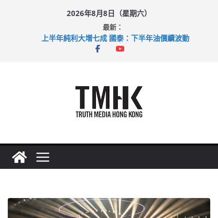
Skip
2026年8月8日（星期六）
to
最新：
content
上半年純利大增七成 國泰：下半年油價續波動
拜仁熱身賽挫維拉 啟德主場館奪錦標
性罪行修例獲九成支持 鄧炳強：爭取今屆任期內完成立法
涉造假公屋富戶申報表 倉管員准保釋候訊
足球盛會次場激戰 祖雲達斯挫車路士