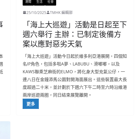
港聞
生活
社會
25/10/2025
TMHK 編輯部
事
「海上大巡遊」活動是日起至下
週六舉行 主辦：已制定後備方
案以應對惡劣天氣
本
「海上大巡遊」活動今日起於維多利亞港展開，四個知
週
名IP角色，包括多啦A夢、LABUBU、滑嘟嘟，以及
抵
KAWS聯乘芝麻街的ELMO，將化身大型充氣公仔，一
連八日在金鐘添馬公園對開海面展出。這些裝置最大長
度超過二十米，並計劃於下週六下午二時至六時沿維港
兩岸巡遊兩圈，同日結束展覽離開。
更多