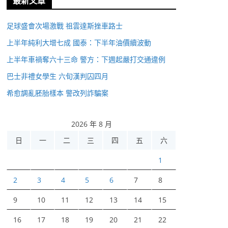
最新文章
足球盛會次場激戰 祖雲達斯挫車路士
上半年純利大增七成 國泰：下半年油價續波動
上半年車禍奪六十三命 警方：下週起嚴打交通違例
巴士非禮女學生 六旬漢判囚四月
希愈調亂胚胎樣本 警改列詐騙案
2026 年 8 月
日
一
二
三
四
五
六
1
2
3
4
5
6
7
8
9
10
11
12
13
14
15
16
17
18
19
20
21
22