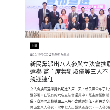
港聞
25/10/2025
TMHK 編輯部
新民黨派出八人參與立法會換
選舉 黨主席葉劉淑儀等三人不
競逐連任
立法會換屆選舉提名期進入第二天，新民黨公布了其
選部署。在現有的六名立法會議員中，黨主席葉劉淑
儀、容海恩及黎棟國三人將不會競逐連任。新民黨今
將派出八人參選，當中七人出戰地區直選，一人參與