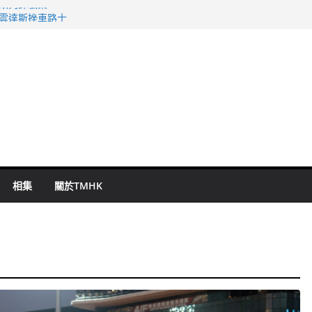
警改列詐騙案
祖雲達斯挫車路士
 國泰：下半年油價續波動
命 警方：下週起嚴打交通違例
旬漢判囚四月
相集
關於TMHK