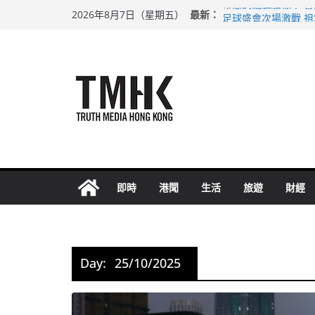
Skip
最新：
希愈調亂胚胎樣本 
2026年8月7日（星期五）
to
足球盛會次場激戰 
上半年純利大增七成
content
上半年車禍奪六十三
巴士非禮女學生 六
即時
港聞
生活
旅遊
財經
Day:
25/10/2025