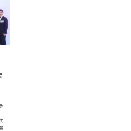
屆
參
次
選