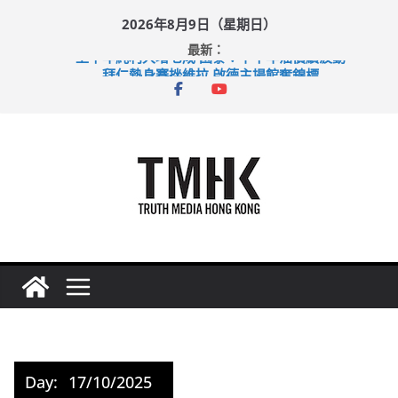
Skip
2026年8月9日（星期日）
to
最新：
content
上半年純利大增七成 國泰：下半年油價續波動
拜仁熱身賽挫維拉 啟德主場館奪錦標
性罪行修例獲九成支持 鄧炳強：爭取今屆任期內完成立法
涉造假公屋富戶申報表 倉管員准保釋候訊
足球盛會次場激戰 祖雲達斯挫車路士
Day:
17/10/2025