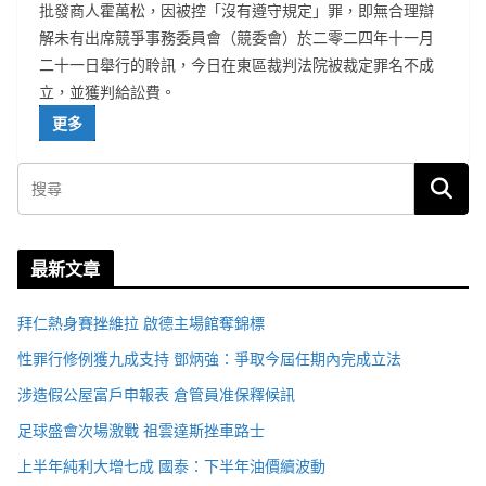
批發商人霍萬松，因被控「沒有遵守規定」罪，即無合理辯
解未有出席競爭事務委員會（競委會）於二零二四年十一月
二十一日舉行的聆訊，今日在東區裁判法院被裁定罪名不成
立，並獲判給訟費。
更多
最新文章
拜仁熱身賽挫維拉 啟德主場館奪錦標
性罪行修例獲九成支持 鄧炳強：爭取今屆任期內完成立法
涉造假公屋富戶申報表 倉管員准保釋候訊
足球盛會次場激戰 祖雲達斯挫車路士
上半年純利大增七成 國泰：下半年油價續波動