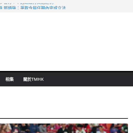
命 警方：下週起嚴打交通違例
持 鄧炳強：爭取今屆任期內完成立法
表 倉管員准保釋候訊
祖雲達斯挫車路士
 國泰：下半年油價續波動
相集
關於TMHK