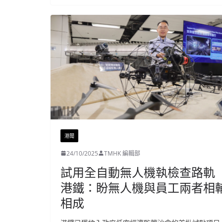
港聞
24/10/2025
TMHK 編輯部
試用全自動無人機執檢查路軌
港鐵：盼無人機與員工兩者相
相成