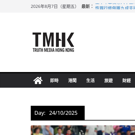
Skip
最新：
上半年車禍奪六十三
2026年8月7日（星期五）
to
性罪行修例獲九成支
涉造假公屋富戶申報
content
足球盛會次場激戰 
上半年純利大增七成
即時
港聞
生活
旅遊
財經
Day:
24/10/2025