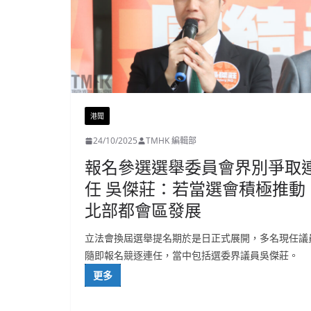
港聞
24/10/2025
TMHK 編輯部
報名參選選舉委員會界別爭取
任 吳傑莊：若當選會積極推動
北部都會區發展
立法會換屆選舉提名期於是日正式展開，多名現任議
隨即報名競逐連任，當中包括選委界議員吳傑莊。
更多