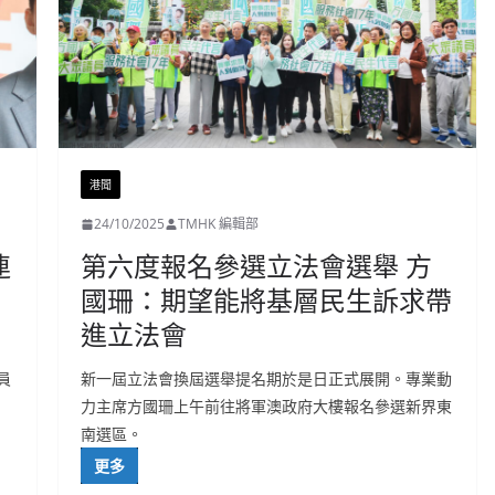
港聞
24/10/2025
TMHK 編輯部
連
第六度報名參選立法會選舉 方
國珊：期望能將基層民生訴求帶
進立法會
員
新一屆立法會換屆選舉提名期於是日正式展開。專業動
力主席方國珊上午前往將軍澳政府大樓報名參選新界東
南選區。
更多