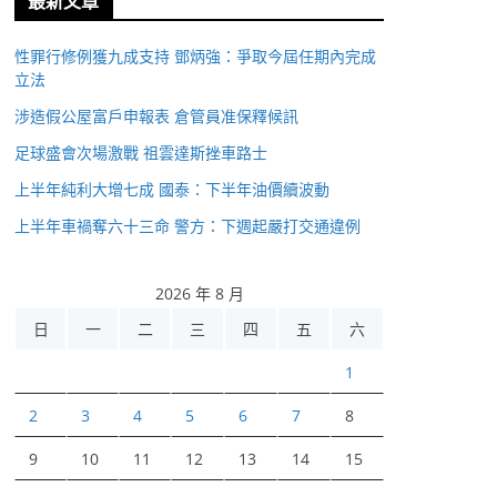
最新文章
性罪行修例獲九成支持 鄧炳強：爭取今屆任期內完成
立法
涉造假公屋富戶申報表 倉管員准保釋候訊
足球盛會次場激戰 祖雲達斯挫車路士
上半年純利大增七成 國泰：下半年油價續波動
上半年車禍奪六十三命 警方：下週起嚴打交通違例
2026 年 8 月
日
一
二
三
四
五
六
1
2
3
4
5
6
7
8
9
10
11
12
13
14
15