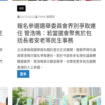
港聞
24/10/2025
TMHK 編輯部
報名參選選舉委員會界別爭取連
兒
任 管浩鳴：若當選會聚焦於包
括長者安老等民生事務
辦
立法會換屆選舉提名期於是日正式展開，選委界現任議
員管浩鳴已報名爭取連任。對於今屆有多名現任議員轉
們
戰選委界，管浩鳴表示歡迎競爭，亦樂見更多有志服務
香港的人士參選。
更多