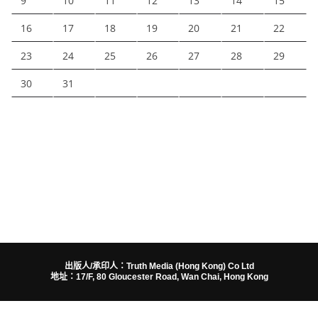
9
10
11
12
13
14
15
16
17
18
19
20
21
22
23
24
25
26
27
28
29
30
31
出版人/承印人：Truth Media (Hong Kong) Co Ltd
地址：17/F, 80 Gloucester Road, Wan Chai, Hong Kong