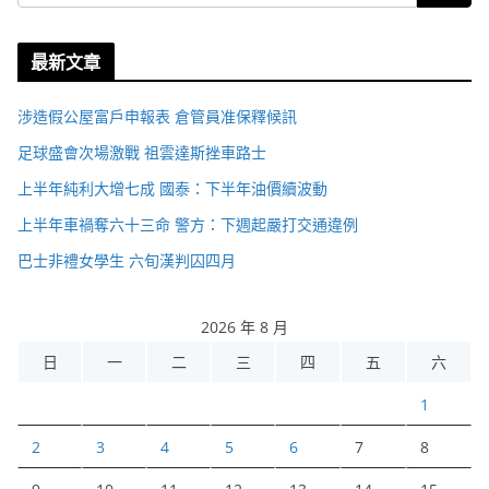
最新文章
涉造假公屋富戶申報表 倉管員准保釋候訊
足球盛會次場激戰 祖雲達斯挫車路士
上半年純利大增七成 國泰：下半年油價續波動
上半年車禍奪六十三命 警方：下週起嚴打交通違例
巴士非禮女學生 六旬漢判囚四月
2026 年 8 月
日
一
二
三
四
五
六
1
2
3
4
5
6
7
8