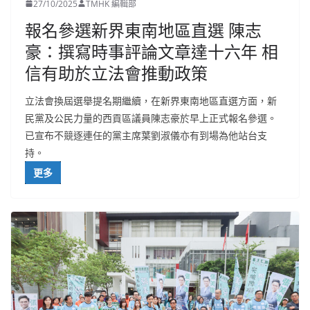
27/10/2025
TMHK 編輯部
報名參選新界東南地區直選 陳志
豪：撰寫時事評論文章達十六年 相
信有助於立法會推動政策
立法會換屆選舉提名期繼續，在新界東南地區直選方面，新
民黨及公民力量的西貢區議員陳志豪於早上正式報名參選。
已宣布不競逐連任的黨主席葉劉淑儀亦有到場為他站台支
持。
更多