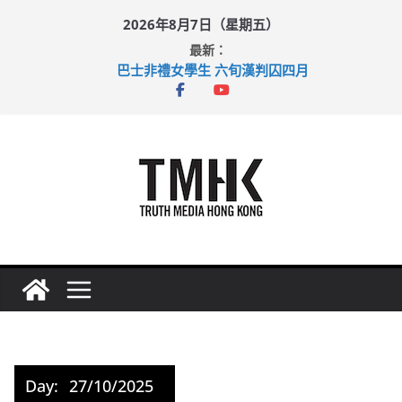
Skip
2026年8月7日（星期五）
to
最新：
content
巴士非禮女學生 六旬漢判囚四月
涉造假公屋富戶申報表 倉管員准保釋候訊
足球盛會次場激戰 祖雲達斯挫車路士
上半年純利大增七成 國泰：下半年油價續波動
上半年車禍奪六十三命 警方：下週起嚴打交通違例
Day:
27/10/2025