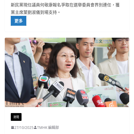
新民黨現任議員何敬康報名爭取在選舉委員會界別連任，獲
黨主席葉劉淑儀到場支持。
更多
港聞
27/10/2025
TMHK 編輯部