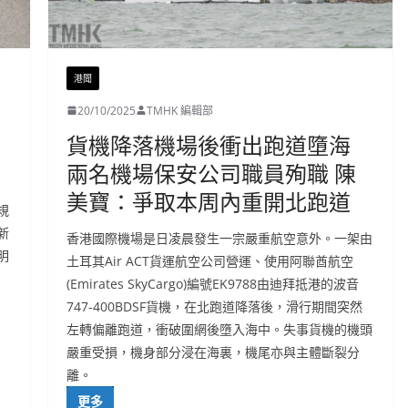
港聞
20/10/2025
TMHK 編輯部
貨機降落機場後衝出跑道墮海
兩名機場保安公司職員殉職 陳
美寶：爭取本周內重開北跑道
規
新
香港國際機場是日凌晨發生一宗嚴重航空意外。一架由
明
土耳其Air ACT貨運航空公司營運、使用阿聯酋航空
(Emirates SkyCargo)編號EK9788由迪拜抵港的波音
747-400BDSF貨機，在北跑道降落後，滑行期間突然
左轉偏離跑道，衝破圍網後墮入海中。失事貨機的機頭
嚴重受損，機身部分浸在海裏，機尾亦與主體斷裂分
離。
更多