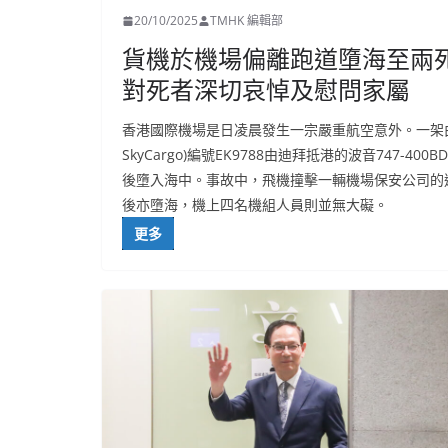
20/10/2025
TMHK 編輯部
貨機於機場偏離跑道墮海至兩
對死者深切哀悼及慰問家屬
香港國際機場是日凌晨發生一宗嚴重航空意外。一架由土耳
SkyCargo)編號EK9788由迪拜抵港的波音747
後墮入海中。事故中，飛機撞擊一輛機場保安公司的
後亦墮海，機上四名機組人員則並無大礙。
更多