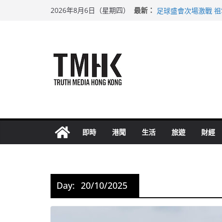
Skip
希愈調亂胚胎樣本 
最新：
2026年8月6日（星期四）
足球盛會次場激戰 
to
上半年純利大增七成
content
上半年車禍奪六十三
巴士非禮女學生 六
即時
港聞
生活
旅遊
財經
Day:
20/10/2025