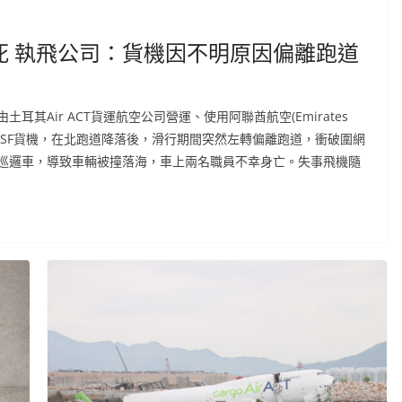
死 執飛公司：貨機因不明原因偏離跑道
其Air ACT貨運航空公司營運、使用阿聯酋航空(Emirates
-400BDSF貨機，在北跑道降落後，滑行期間突然左轉偏離跑道，衝破圍網
巡邏車，導致車輛被撞落海，車上兩名職員不幸身亡。失事飛機隨