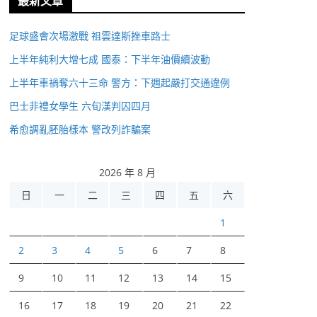
最新文章
足球盛會次場激戰 祖雲達斯挫車路士
上半年純利大增七成 國泰：下半年油價續波動
上半年車禍奪六十三命 警方：下週起嚴打交通違例
巴士非禮女學生 六旬漢判囚四月
希愈調亂胚胎樣本 警改列詐騙案
2026 年 8 月
日
一
二
三
四
五
六
1
2
3
4
5
6
7
8
9
10
11
12
13
14
15
16
17
18
19
20
21
22