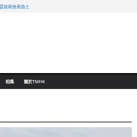
警改列詐騙案
祖雲達斯挫車路士
 國泰：下半年油價續波動
命 警方：下週起嚴打交通違例
旬漢判囚四月
相集
關於TMHK