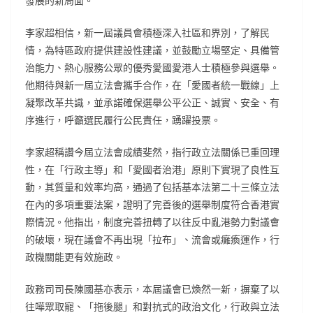
發展的新局面。
李家超相信，新一屆議員會積極深入社區和界別，了解民
情，為特區政府提供建設性建議，並鼓勵立場堅定、具備管
治能力、熱心服務公眾的優秀愛國愛港人士積極參與選舉。
他期待與新一屆立法會攜手合作，在「愛國者統一戰線」上
凝聚改革共識，並承諾確保選舉公平公正、誠實、安全、有
序進行，呼籲選民履行公民責任，踴躍投票。
李家超稱讚今屆立法會成績斐然，指行政立法關係已重回理
性，在「行政主導」和「愛國者治港」原則下實現了良性互
動，其質量和效率均高，通過了包括基本法第二十三條立法
在內的多項重要法案，證明了完善後的選舉制度符合香港實
際情況。他指出，制度完善扭轉了以往反中亂港勢力對議會
的破壞，現在議會不再出現「拉布」、流會或癱瘓運作，行
政機關能更有效施政。
政務司司長陳國基亦表示，本屆議會已煥然一新，摒棄了以
往嘩眾取寵、「拖後腿」和對抗式的政治文化，行政與立法