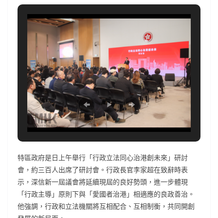
特區政府是日上午舉行「行政立法同心治港創未來」研討
會，約三百人出席了研討會。行政長官李家超在致辭時表
示，深信新一屆議會將延續現屆的良好勢頭，進一步體現
「行政主導」原則下與「愛國者治港」相適應的良政善治。
他強調，行政和立法機關將互相配合、互相制衡，共同開創