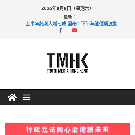
Skip
2026年8月8日（星期六）
to
最新：
content
上半年純利大增七成 國泰：下半年油價續波動
拜仁熱身賽挫維拉 啟德主場館奪錦標
性罪行修例獲九成支持 鄧炳強：爭取今屆任期內完成立法
涉造假公屋富戶申報表 倉管員准保釋候訊
足球盛會次場激戰 祖雲達斯挫車路士