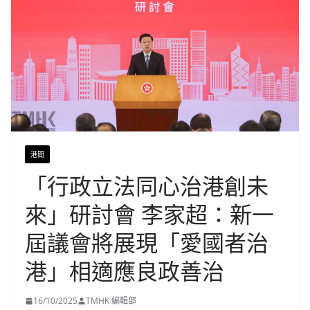
港聞
「行政立法同心治港創未
來」研討會 李家超：新一
屆議會將展現「愛國者治
港」相適應良政善治
16/10/2025
TMHK 編輯部