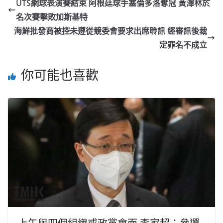
UTS網球表演賽結束 阿根廷球手塞倫多洛奪冠 黃澤林於
名次賽擊敗加斯基特
海鮮批發商被控未遵從競委會要求出席聆訊 經審訊後裁
定罪名不成立
你可能也喜歡