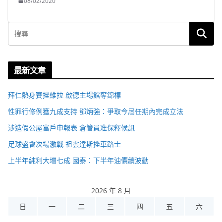
08/02/2020
最新文章
拜仁熱身賽挫維拉 啟德主場館奪錦標
性罪行修例獲九成支持 鄧炳強：爭取今屆任期內完成立法
涉造假公屋富戶申報表 倉管員准保釋候訊
足球盛會次場激戰 祖雲達斯挫車路士
上半年純利大增七成 國泰：下半年油價續波動
2026 年 8 月
日
一
二
三
四
五
六