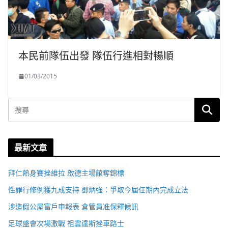
本民前隊伍出發 隊伍行進相對暢順
01/03/2015
最新文章
拜仁熱身賽挫維拉 啟德主場館奪錦標
性罪行修例獲九成支持 鄧炳強：爭取今屆任期內完成立法
涉造假公屋富戶申報表 倉管員准保釋候訊
足球盛會次場激戰 祖雲達斯挫車路士