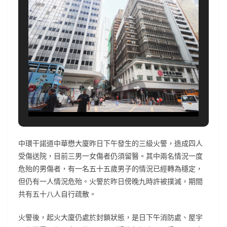
中環干諾道中華懋大廈昨日下午發生的三級火警，造成四人
受傷送院，目前三男一女傷者仍須留醫。其中兩名情況一度
危殆的男傷者，有一名五十五歲男子的情況已經轉為穩定，
但仍有一人情況危殆。火警於昨日傍晚九時許被撲滅，期間
共有五十八人自行疏散。
火警後，起火大廈仍處於封鎖狀態，是日下午消防處、屋宇