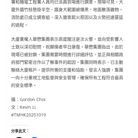
署和機電工程署人員均已派員到場進行調查。現場可見，大
廈外牆竹枝懸掛半空，牆身大範圍被燻黑，地面散落雜物。
消防處已成立調查組，深入徹查起火原因以及火勢迅速蔓延
的過程。
大廈業權人華懋集團表示高度關注是次火警，並向受影響人
士致以深切慰問，祝願傷者早日康復。華懋集團指出，由於
現場已被封鎖，集團需要時間進行詳細評估，並正與相關政
府部門緊密合作以了解事件的起因。集團同時表示，已主動
聯絡大廈租戶，提供所需的支援和協助。發言人強調，集團
一向十分重視工地監督與安全管理，確保所有工程符合最高
的安全標準。
攝：Gordon Choi
文：Kevin Li
#TMHK20251019
分享此文：