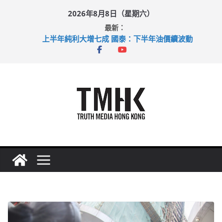
Skip
2026年8月8日（星期六）
to
最新：
content
上半年純利大增七成 國泰：下半年油價續波動
拜仁熱身賽挫維拉 啟德主場館奪錦標
性罪行修例獲九成支持 鄧炳強：爭取今屆任期內完成立法
涉造假公屋富戶申報表 倉管員准保釋候訊
足球盛會次場激戰 祖雲達斯挫車路士