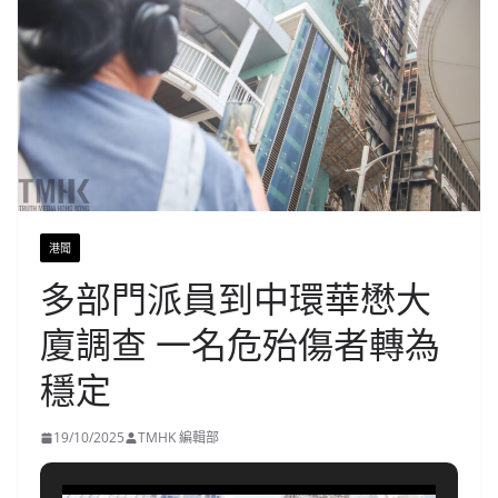
港聞
多部門派員到中環華懋大
廈調查 一名危殆傷者轉為
穩定
19/10/2025
TMHK 編輯部