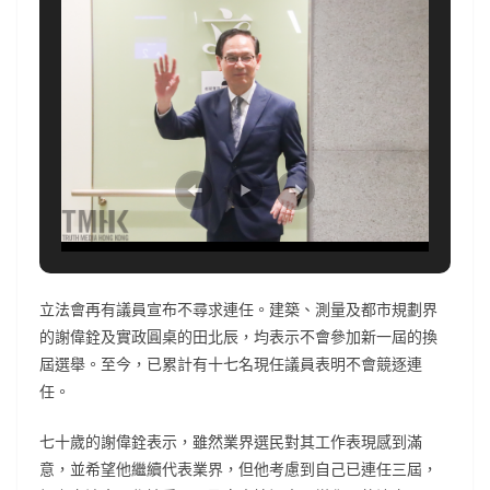
立法會再有議員宣布不尋求連任。建築、測量及都市規劃界
的謝偉銓及實政圓桌的田北辰，均表示不會參加新一屆的換
屆選舉。至今，已累計有十七名現任議員表明不會競逐連
任。
七十歲的謝偉銓表示，雖然業界選民對其工作表現感到滿
意，並希望他繼續代表業界，但他考慮到自己已連任三屆，