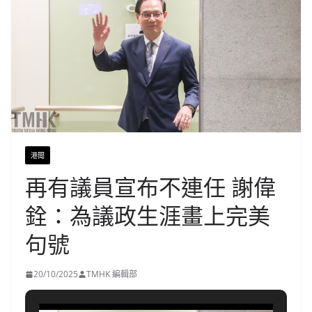
港聞
再有議員宣布不連任 謝偉
銓：為議政生涯畫上完美
句號
20/10/2025
TMHK 編輯部