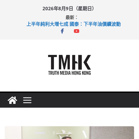
Skip
2026年8月9日（星期日）
to
最新：
content
上半年純利大增七成 國泰：下半年油價續波動
拜仁熱身賽挫維拉 啟德主場館奪錦標
性罪行修例獲九成支持 鄧炳強：爭取今屆任期內完成立法
涉造假公屋富戶申報表 倉管員准保釋候訊
足球盛會次場激戰 祖雲達斯挫車路士