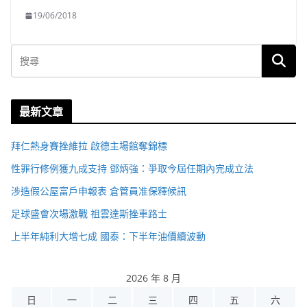
19/06/2018
最新文章
拜仁熱身賽挫維拉 啟德主場館奪錦標
性罪行修例獲九成支持 鄧炳強：爭取今屆任期內完成立法
涉造假公屋富戶申報表 倉管員准保釋候訊
足球盛會次場激戰 祖雲達斯挫車路士
上半年純利大增七成 國泰：下半年油價續波動
2026 年 8 月
日
一
二
三
四
五
六