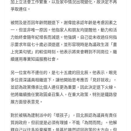
加上立法會工作繁重，以及家中情況出現變化，故決定不再
爭取連任。
被問及是否因年齡問題退下，謝偉銓承認年齡是考慮因素之
一，但並非唯一原因。他指家人和朋友均提醒他，動力和活
力始終會隨年紀增長而減退。他強調，自己從未收過任何指
示要求年屆七十歲必須退選，並形容現時是為議政生涯「畫
上完美句號」的較佳時刻。他表示將來會轉到不同崗位，繼
續運用專業知識服務社會。
另一位宣布不連任的，是七十五歲的田北辰。他表示，眼見
多位資深議員相繼退下，讓他開始思考應否「見好就收」，
並認為政黨傳承比個人連任更為重要，因此決定退下火線。
他將繼續擔任實政圓桌召集人，在重大政策，特別是鐵路發
展方面發表意見。
對於被稱為建制派中的「壞孩子」，田北辰認為議員有責任
質詢政府，但前提是必須有理據，不能「為問而問」。他解
釋自己以往多投棄權票，是基於雖然認同政策的大方向，但