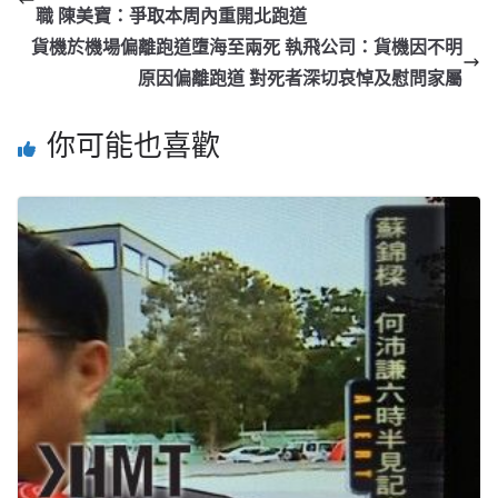
職 陳美寶：爭取本周內重開北跑道
貨機於機場偏離跑道墮海至兩死 執飛公司：貨機因不明
原因偏離跑道 對死者深切哀悼及慰問家屬
你可能也喜歡