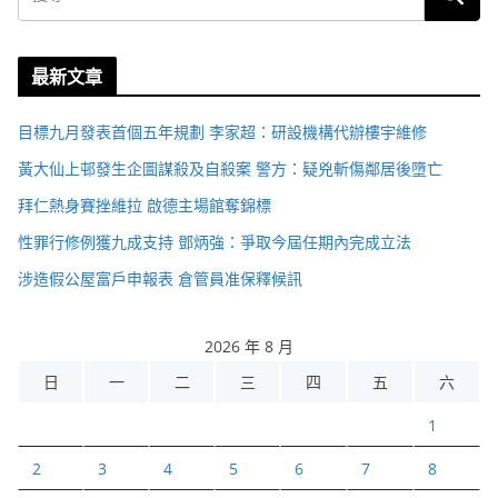
最新文章
目標九月發表首個五年規劃 李家超：研設機構代辦樓宇維修
黃大仙上邨發生企圖謀殺及自殺案 警方：疑兇斬傷鄰居後墮亡
拜仁熱身賽挫維拉 啟德主場館奪錦標
性罪行修例獲九成支持 鄧炳強：爭取今屆任期內完成立法
涉造假公屋富戶申報表 倉管員准保釋候訊
2026 年 8 月
日
一
二
三
四
五
六
1
2
3
4
5
6
7
8