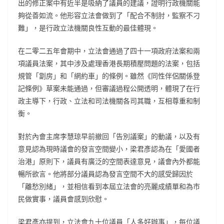
出的修正案中有近半是吸納了議員的建議，證明行政機關能
夠從善如流。他形容立法會做到了「配合不制肘，監察不刁
難」，是行政立法機關良性互動的最佳體現。
在二零二五年會期中，立法會通過了四十一項政府法案和兩
項議員法案，其中涉及處理香港長期積壓問題的法案，包括
規管「劏房」和「網約車」的條例。雖然《同性伴侶關係登
記條例》草案未能通過，但審議過程公開透明，體現了在行
政主導下，行政、立法和司法機關各司其職，互相尊重和制
衡。
對於內會主席李慧琼早前撤回「告別議案」的動議，以及有
意見認為現時議會的發言空間變小，梁君彥認為在「愛國者
治港」原則下，議員有廣泛的空間表達意見，議會內外都能
暢所欲言。他將部分議員認為發言空間不大的感受歸因於
「離愁別緒」，並相信看到本屆立法會的亮麗成績單和為市
民做實事，議員會感到欣慰。
梁君彥亦提到，立法會九十位議員「人多好辦事」，每位議