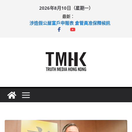
Skip
2026年8月10日（星期一）
to
最新：
content
涉造假公屋富戶申報表 倉管員准保釋候訊
目標九月發表首個五年規劃 李家超：研設機構代辦樓宇維修
黃大仙上邨發生企圖謀殺及自殺案 警方：疑兇斬傷鄰居後墮亡
拜仁熱身賽挫維拉 啟德主場館奪錦標
性罪行修例獲九成支持 鄧炳強：爭取今屆任期內完成立法