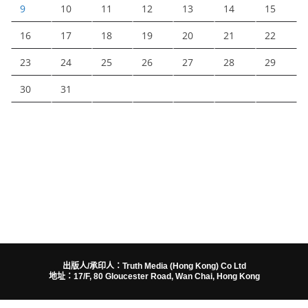
9
10
11
12
13
14
15
16
17
18
19
20
21
22
23
24
25
26
27
28
29
30
31
出版人/承印人：Truth Media (Hong Kong) Co Ltd
地址：17/F, 80 Gloucester Road, Wan Chai, Hong Kong