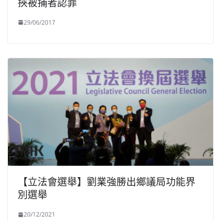
挾被捕者認罪
29/06/2017
【立法會選舉】劉業強勝出鄉議局功能界
別選舉
20/12/2021