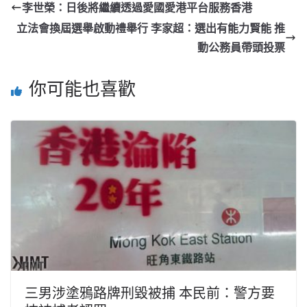
李世榮：日後將繼續透過愛國愛港平台服務香港
立法會換屆選舉啟動禮舉行 李家超：選出有能力賢能 推
動公務員帶頭投票
你可能也喜歡
三男涉塗鴉路牌刑毀被捕 本民前：警方要