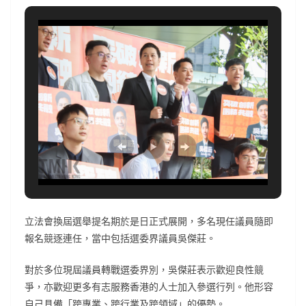
立法會換屆選舉提名期於是日正式展開，多名現任議員隨即
報名競逐連任，當中包括選委界議員吳傑莊。
對於多位現屆議員轉戰選委界別，吳傑莊表示歡迎良性競
爭，亦歡迎更多有志服務香港的人士加入參選行列。他形容
自己具備「跨專業、跨行業及跨領域」的優勢。