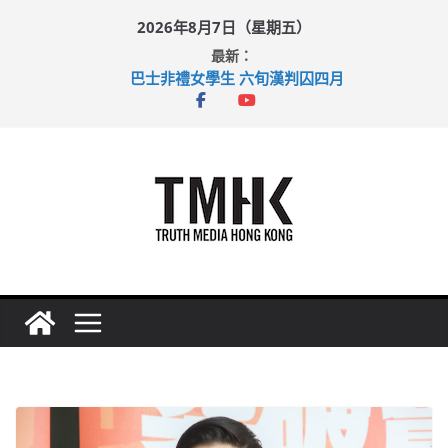
Skip
2026年8月7日（星期五）
to
最新：
content
巴士非禮女學生 六旬漢判囚四月
涉造假公屋富戶申報表 倉管員准保釋候訊
足球盛會次場激戰 祖雲達斯挫車路士
上半年純利大增七成 國泰：下半年油價續波動
上半年車禍奪六十三命 警方：下週起嚴打交通違例