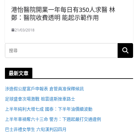
港怡醫院開業一年每日有350人求醫 林
鄭：醫院收費透明 能起示範作用
21/03/2018
最新文章
涉造假公屋富戶申報表 倉管員准保釋候訊
足球盛會次場激戰 祖雲達斯挫車路士
上半年純利大增七成 國泰：下半年油價續波動
上半年車禍奪六十三命 警方：下週起嚴打交通違例
巴士非禮女學生 六旬漢判囚四月