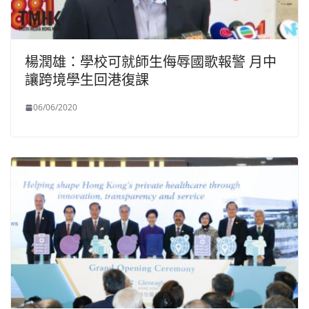
楊潤雄：學校可就師生侮辱國歌報警 月中
讓跨境學生回港復課
06/06/2020