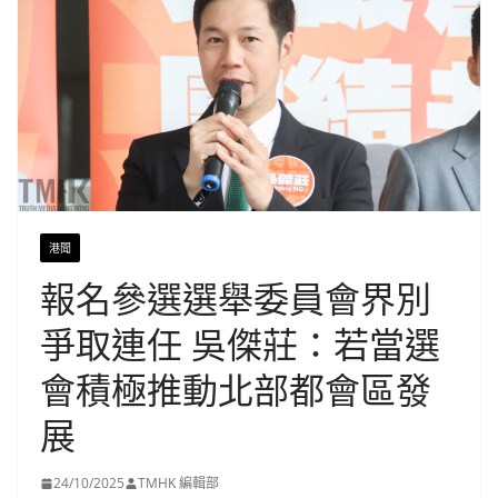
港聞
報名參選選舉委員會界別
爭取連任 吳傑莊：若當選
會積極推動北部都會區發
展
24/10/2025
TMHK 編輯部