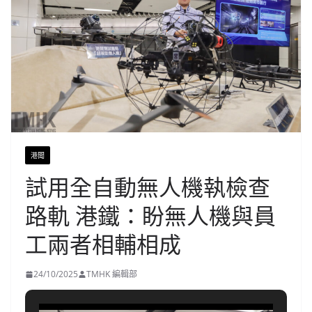
港聞
試用全自動無人機執檢查
路軌 港鐵：盼無人機與員
工兩者相輔相成
24/10/2025
TMHK 編輯部