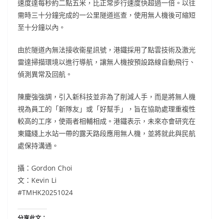
速度達每秒約二點五米，比正常步行速度快超過一倍。以往
需時三十分鐘完成的一公里隧道巡查，使用無人機後可縮短
至十分鐘以內。
由於隧道內無法接收衞星訊號，港鐵採用了點雲技術及激光
雷達掃描環境以進行導航，讓無人機按預設路線自動飛行、
偵測異常及回航。
陳慶強強調，引入新科技並非為了削減人手，而是將無人機
視為員工的「新隊友」或「好幫手」，旨在協助處理重複性
較高的工序，使兩者相輔相成。港鐵表示，未來亦會研究在
東鐵綫上水站一帶的露天路段應用無人機，並將就此與民航
處保持溝通。
攝：Gordon Choi
文：Kevin Li
#TMHK20251024
分享此文：