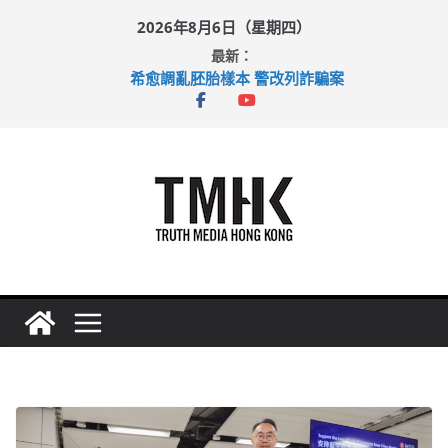
Skip
2026年8月6日（星期四）
to
最新：
content
希愈調亂胚胎樣本 警改列詐騙案
足球盛會次場激戰 祖雲達斯挫車路士
上半年純利大增七成 國泰：下半年油價續波動
上半年車禍奪六十三命 警方：下週起嚴打交通違例
巴士非禮女學生 六旬漢判囚四月