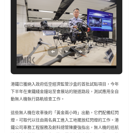
港鐵已獲納入政府低空經濟監管沙盒的首批試點項目，今年
下半年在東鐵綫金鐘站至會展站的隧道路段，測試應用全自
動無人機執行路軌檢查工作。
這些無人機在收車後的「黃金兩小時」出動，它們配備紅閃
燈，可取代以往由兩名員工進入工地擺放紅閃燈的工作。港
鐵公司車務工程服務及創科總管陳慶強指出，無人機的巡航