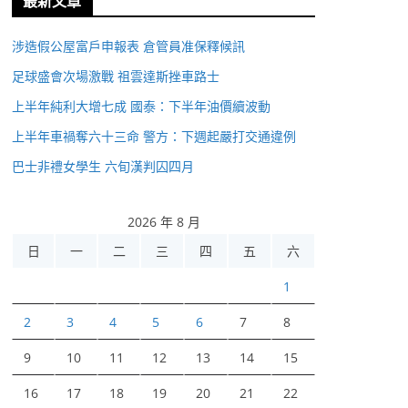
最新文章
涉造假公屋富戶申報表 倉管員准保釋候訊
足球盛會次場激戰 祖雲達斯挫車路士
上半年純利大增七成 國泰：下半年油價續波動
上半年車禍奪六十三命 警方：下週起嚴打交通違例
巴士非禮女學生 六旬漢判囚四月
2026 年 8 月
日
一
二
三
四
五
六
1
2
3
4
5
6
7
8
9
10
11
12
13
14
15
16
17
18
19
20
21
22