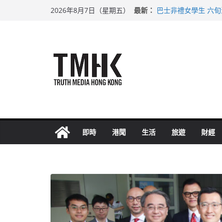
Skip
最新：
巴士非禮女學生 六
2026年8月7日（星期五）
to
涉造假公屋富戶申報
足球盛會次場激戰 
content
上半年純利大增七成
上半年車禍奪六十三
即時
港聞
生活
旅遊
財經