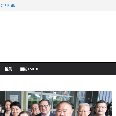
旬漢判囚四月
表 倉管員准保釋候訊
祖雲達斯挫車路士
 國泰：下半年油價續波動
命 警方：下週起嚴打交通違例
相集
關於TMHK