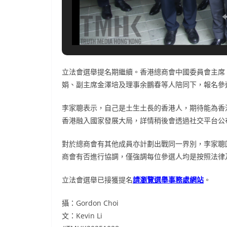
立法會選舉提名期繼續。香港總商會中國委員會主席
娟、副主席金澤培及理事余鵬春等人陪同下，報名參選
李家聰表示，自己是土生土長的香港人，期待能為香
香港融入國家發展大局，詳情稍後會透過社交平台公
對於總商會有其他成員亦計劃出戰同一界別，李家聰
商會有否進行協調，僅強調每位參選人均是按照法律
立法會選舉已接獲提名
請瀏覽選舉事務處網站
。
攝：Gordon Choi
文：Kevin Li