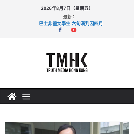
Skip
2026年8月7日（星期五）
to
最新：
content
巴士非禮女學生 六旬漢判囚四月
涉造假公屋富戶申報表 倉管員准保釋候訊
足球盛會次場激戰 祖雲達斯挫車路士
上半年純利大增七成 國泰：下半年油價續波動
上半年車禍奪六十三命 警方：下週起嚴打交通違例