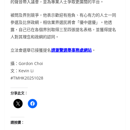
的聲音帶入議會，並為專業人士爭取更廣闊的平台。
被問及界別競爭，他表示歡迎有抱負、有心有力的人士一同
參選及比併政綱，相信業界選民將會「優中選優」。他透
露，自己已在各個界別取得三至四張提名表格，並獲得提名
人對其理念和政綱的認同。
立法會選舉已接獲提名
請瀏覽選舉事務處網站
。
攝：Gordon Choi
文：Kevin Li
#TMHK20251028
分享此文：
請按讚：