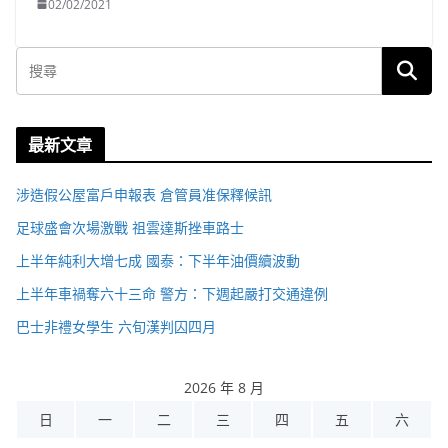
02/02/2021
最新文章
涉造假公屋富戶申報表 倉管員准保釋候訊
足球盛會次場激戰 祖雲達斯挫車路士
上半年純利大增七成 國泰：下半年油價續波動
上半年車禍奪六十三命 警方：下週起嚴打交通違例
巴士非禮女學生 六旬漢判囚四月
2026 年 8 月
日
一
二
三
四
五
六