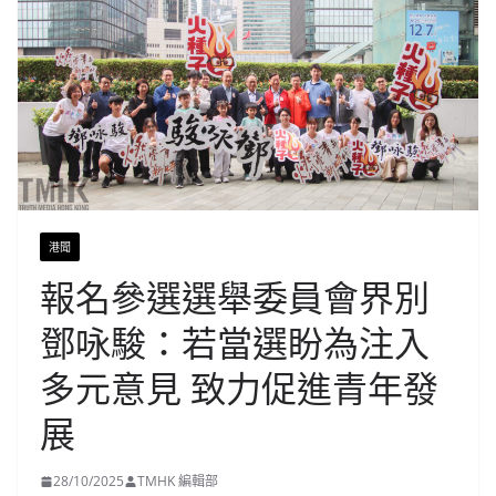
港聞
報名參選選舉委員會界別
鄧咏駿：若當選盼為注入
多元意見 致力促進青年發
展
28/10/2025
TMHK 編輯部