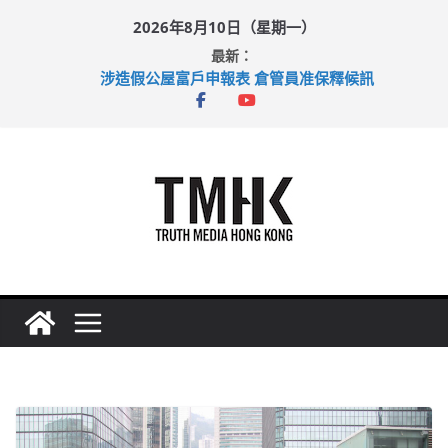
Skip
2026年8月10日（星期一）
to
最新：
content
涉造假公屋富戶申報表 倉管員准保釋候訊
目標九月發表首個五年規劃 李家超：研設機構代辦樓宇維修
黃大仙上邨發生企圖謀殺及自殺案 警方：疑兇斬傷鄰居後墮亡
拜仁熱身賽挫維拉 啟德主場館奪錦標
性罪行修例獲九成支持 鄧炳強：爭取今屆任期內完成立法