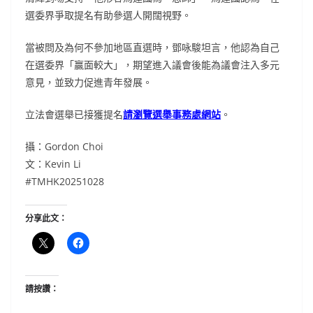
選委界爭取提名有助參選人開闊視野。
當被問及為何不參加地區直選時，鄧咏駿坦言，他認為自己
在選委界「贏面較大」，期望進入議會後能為議會注入多元
意見，並致力促進青年發展。
立法會選舉已接獲提名
請瀏覽選舉事務處網站
。
攝：Gordon Choi
文：Kevin Li
#TMHK20251028
分享此文：
請按讚：