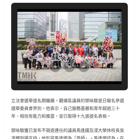
立法會選舉提名期繼續。觀塘區議員的鄧咏駿是日報名參選
選舉委員會界別。他表示，自己服務基層和青年超過三十
年，相信有能力和擔當，並已取得十九張提名表格。
鄧咏駿獲已宣布不競逐連任的議員馬逢國及浸大榮休校長吳
清輝到場支持，他形容馬逢國為「恩師」。馬逢國認為，在