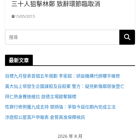
三十人狙擊林鄭 致辭環節臨取消
15/05/2015
最新文章
目標九月發表首個五年規劃 李家超：研設機構代辦樓宇維修
黃大仙上邨發生企圖謀殺及自殺案 警方：疑兇斬傷鄰居後墮亡
拜仁熱身賽挫維拉 啟德主場館奪錦標
性罪行修例獲九成支持 鄧炳強：爭取今屆任期內完成立法
涉造假公屋富戶申報表 倉管員准保釋候訊
2026 年 8 月