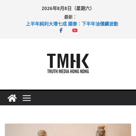
Skip
2026年8月8日（星期六）
to
最新：
content
上半年純利大增七成 國泰：下半年油價續波動
拜仁熱身賽挫維拉 啟德主場館奪錦標
性罪行修例獲九成支持 鄧炳強：爭取今屆任期內完成立法
涉造假公屋富戶申報表 倉管員准保釋候訊
足球盛會次場激戰 祖雲達斯挫車路士