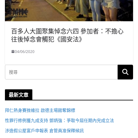
百多人大圍聚集悼念六四 參加者：不擔心
往後悼念會觸犯《國安法》
04/06/2020
最新文章
拜仁熱身賽挫維拉 啟德主場館奪錦標
性罪行修例獲九成支持 鄧炳強：爭取今屆任期內完成立法
涉造假公屋富戶申報表 倉管員准保釋候訊