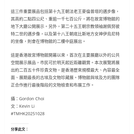
這三件重要展品包括第十九王朝法老王麥倫普塔的邁步像，
其高約二點四公尺、重逾一千七百公斤，將在故宮博物館的
地下大廳公開展示。另外，第二十五王朝宗教領袖謝佩努彼
特二世的邁步像，以及第十八王朝底比斯地方女神伊烏尼特
的坐像，則會在博物館的二樓中庭展出。
這是香港故宮博物館開幕以來，首次在主要展廳以外的公共
空間展示展品，市民可於明天起近距離觀賞。本次展覽將展
出約二百五十件珍貴文物，是香港歷來規模最大、內容最全
面、展期最長的古埃及文物珍藏展。博物館與埃及方的團隊
正合作進行最後階段的文物檢查和布展工作。
攝：Gordon Choi
文：Kevin Li
#TMHK20251028
分享此文：