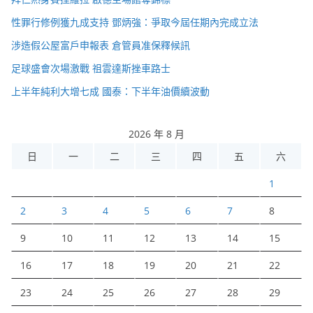
性罪行修例獲九成支持 鄧炳強：爭取今屆任期內完成立法
涉造假公屋富戶申報表 倉管員准保釋候訊
足球盛會次場激戰 祖雲達斯挫車路士
上半年純利大增七成 國泰：下半年油價續波動
2026 年 8 月
日
一
二
三
四
五
六
1
2
3
4
5
6
7
8
9
10
11
12
13
14
15
16
17
18
19
20
21
22
23
24
25
26
27
28
29