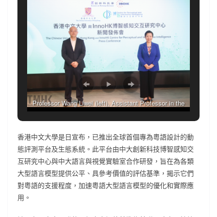
Professor Wang Liwei (left), Assistant Professor in the
Department of Computer Science and Engineering at
CUHK, Leader of the LaVi Lab and CLEVA project leader
香港中文大學是日宣布，已推出全球首個專為粵語設計的動
and Professor Helen Meng Mei-ling (right), Patrick Huen
態評測平台及生態系統。此平台由中大創新科技博智感知交
Wing Ming Professor of Systems Engineering and
互研究中心與中大語言與視覺實驗室合作研發，旨在為各類
Engineering Management and Director of CPII take group
大型語言模型提供公平、具參考價值的評估基準，揭示它們
photo before the start of press conference on October 30,
對粵語的支援程度，加速粵語大型語言模型的優化和實際應
2025 in Hong Kong.
用。