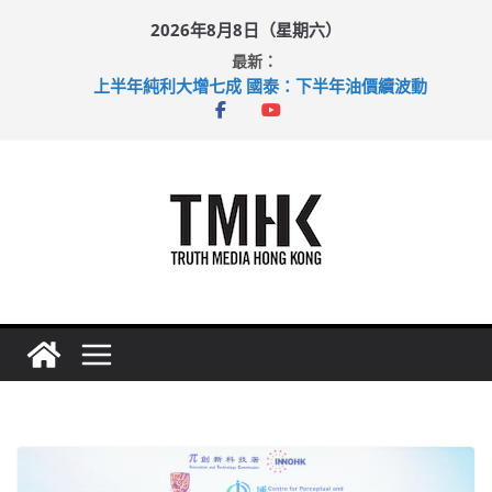
Skip
2026年8月8日（星期六）
to
最新：
content
上半年純利大增七成 國泰：下半年油價續波動
拜仁熱身賽挫維拉 啟德主場館奪錦標
性罪行修例獲九成支持 鄧炳強：爭取今屆任期內完成立法
涉造假公屋富戶申報表 倉管員准保釋候訊
足球盛會次場激戰 祖雲達斯挫車路士