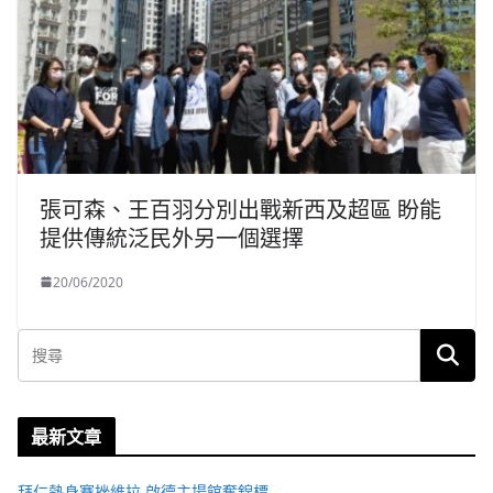
張可森、王百羽分別出戰新西及超區 盼能
提供傳統泛民外另一個選擇
20/06/2020
最新文章
拜仁熱身賽挫維拉 啟德主場館奪錦標