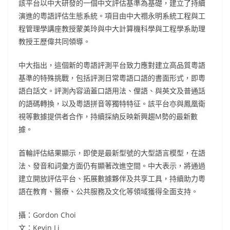
該平台以中大研發的一個中文評估基準為基礎，建立了持續
演進的粵語評估生態系統。項目由中大禤永明系統工程與工
程管理學講座教授蒙美玲與中大計算機科學與工程學系助理
教授王歷偉共同領導。
中大指出，這個新的粵語評測平台致力應對建立高品質粵語
基準的特殊挑戰，包括評測日常粵語口語的書面形式，即粵
語白話文。評測內容涵蓋口語用法、俚語、與英文及普通話
的語碼轉換，以及粵語拼音等獨特特征。該平台亦與鳳凰衛
視等數據提供者合作，持續採納反映新興趨M勢的最新數
據。
首輪評估結果顯示，即使是最新型號的大型語言模型，在語
法、發音和詞彙方面仍有顯著改進空間。中大表示，將通過
建立開放評估平台、拓展數據夥伴及共享工具，持續助力粵
語在教育、醫療、公共服務及文化等領域獲得全面支持。
攝：Gordon Choi
文：Kevin Li