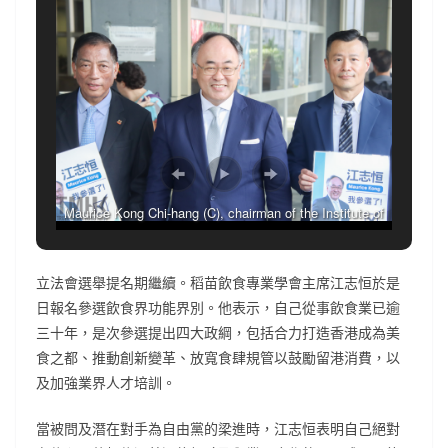
Maurice Kong Chi-hang (C), chairman of the Institute of
Dining Professionals taking a group photo with his
supporters before submitting nominations to run for
立法會選舉提名期繼續。稻苗飲食專業學會主席江志恒於是
Legislative Council for Catering constituency on October
日報名參選飲食界功能界別。他表示，自己從事飲食業已逾
30, 2025 in Hong Kong.
三十年，是次參選提出四大政綱，包括合力打造香港成為美
食之都、推動創新變革、放寬食肆規管以鼓勵留港消費，以
及加強業界人才培訓。
當被問及潛在對手為自由黨的梁進時，江志恒表明自己絕對