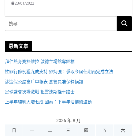
23/01/2022
最新文章
拜仁熱身賽挫維拉 啟德主場館奪錦標
性罪行修例獲九成支持 鄧炳強：爭取今屆任期內完成立法
涉造假公屋富戶申報表 倉管員准保釋候訊
足球盛會次場激戰 祖雲達斯挫車路士
上半年純利大增七成 國泰：下半年油價續波動
2026 年 8 月
日
一
二
三
四
五
六