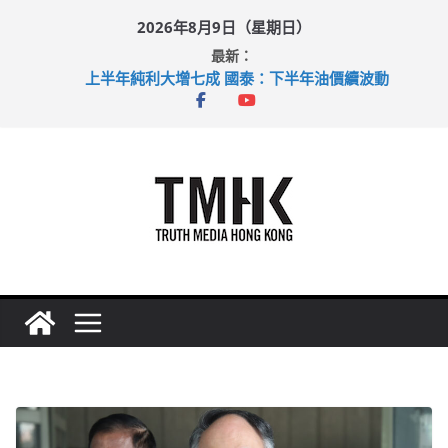
Skip
2026年8月9日（星期日）
to
最新：
content
上半年純利大增七成 國泰：下半年油價續波動
拜仁熱身賽挫維拉 啟德主場館奪錦標
性罪行修例獲九成支持 鄧炳強：爭取今屆任期內完成立法
涉造假公屋富戶申報表 倉管員准保釋候訊
足球盛會次場激戰 祖雲達斯挫車路士