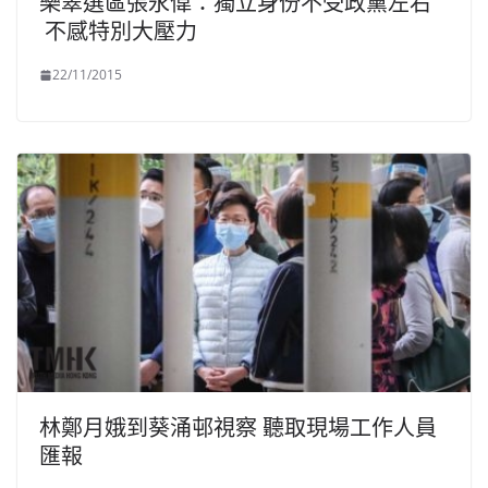
樂翠選區張永偉：獨立身份不受政黨左右
不感特別大壓力
22/11/2015
林鄭月娥到葵涌邨視察 聽取現場工作人員
匯報