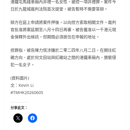
港鐵屯馬綫車廂內非禮一名女性，被控一項非禮罪。案件今
日於九龍城裁判法院首次提堂，被告暫時不需要答辯。
辯方在庭上申請將案件押後，以向控方索取相關文件。裁判
官批准將案延期至八月十四日再審。被告獲准以一千港元現
金保釋外出候訊，但期間必須居住在申報的地址。
控罪指，被告陳力恆涉嫌於二零二四年八月二日，在開往紅
磡方向、處於何文田站與紅磡站之間的港鐵車廂內，猥褻侵
犯一名女子。
(資料圖片)
文：Kevin Li
#TMHK20260605
分享此文：