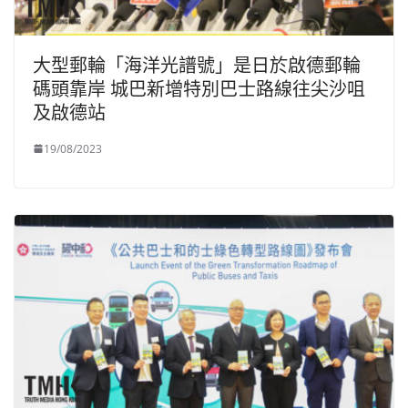
大型郵輪「海洋光譜號」是日於啟德郵輪
碼頭靠岸 城巴新增特別巴士路線往尖沙咀
及啟德站
19/08/2023