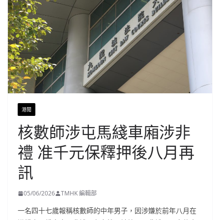
港聞
核數師涉屯馬綫車廂涉非
禮 准千元保釋押後八月再
訊
05/06/2026
TMHK 編輯部
一名四十七歲報稱核數師的中年男子，因涉嫌於前年八月在