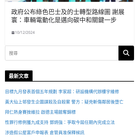
政府公布綠色巴士及的士轉型路線圖 謝展
寰：車輛電動化是邁向碳中和關鍵一步
10/12/2024
最新文章
目標九月發表首個五年規劃 李家超：研設機構代辦樓宇維修
黃大仙上邨發生企圖謀殺及自殺案 警方：疑兇斬傷鄰居後墮亡
拜仁熱身賽挫維拉 啟德主場館奪錦標
性罪行修例獲九成支持 鄧炳強：爭取今屆任期內完成立法
涉造假公屋富戶申報表 倉管員准保釋候訊