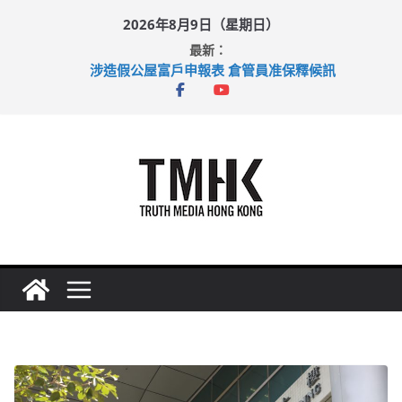
Skip
2026年8月9日（星期日）
to
最新：
content
涉造假公屋富戶申報表 倉管員准保釋候訊
目標九月發表首個五年規劃 李家超：研設機構代辦樓宇維修
黃大仙上邨發生企圖謀殺及自殺案 警方：疑兇斬傷鄰居後墮亡
拜仁熱身賽挫維拉 啟德主場館奪錦標
性罪行修例獲九成支持 鄧炳強：爭取今屆任期內完成立法