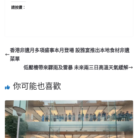
請按讚：
香港非遺月多項盛事本月登場 設雅宴推出本地食材非遺
菜單
低壓槽帶來驟雨及雷暴 未來兩三日高溫天氣緩解
你可能也喜歡