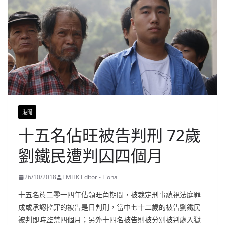
港聞
十五名佔旺被告判刑 72歲
劉鐵民遭判囚四個月
26/10/2018
TMHK Editor - Liona
十五名於二零一四年佔領旺角期間，被裁定刑事藐視法庭罪
成或承認控罪的被告是日判刑，當中七十二歲的被告劉鐵民
被判即時監禁四個月；另外十四名被告則被分別被判處入獄