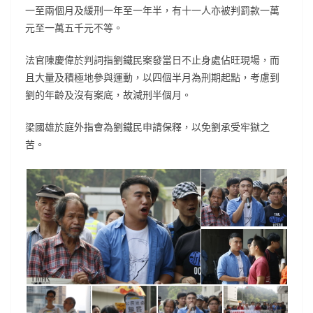
一至兩個月及緩刑一年至一年半，有十一人亦被判罰款一萬
元至一萬五千元不等。
法官陳慶偉於判詞指劉鐵民案發當日不止身處佔旺現場，而
且大量及積極地參與運動，以四個半月為刑期起點，考慮到
劉的年齡及沒有案底，故減刑半個月。
梁國雄於庭外指會為劉鐵民申請保釋，以免劉承受牢獄之
苦。