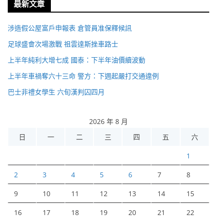
最新文章
涉造假公屋富戶申報表 倉管員准保釋候訊
足球盛會次場激戰 祖雲達斯挫車路士
上半年純利大增七成 國泰：下半年油價續波動
上半年車禍奪六十三命 警方：下週起嚴打交通違例
巴士非禮女學生 六旬漢判囚四月
2026 年 8 月
日
一
二
三
四
五
六
1
2
3
4
5
6
7
8
9
10
11
12
13
14
15
16
17
18
19
20
21
22