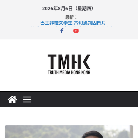
Skip
2026年8月6日（星期四）
to
最新：
content
巴士非禮女學生 六旬漢判囚四月
涉造假公屋富戶申報表 倉管員准保釋候訊
足球盛會次場激戰 祖雲達斯挫車路士
上半年純利大增七成 國泰：下半年油價續波動
上半年車禍奪六十三命 警方：下週起嚴打交通違例