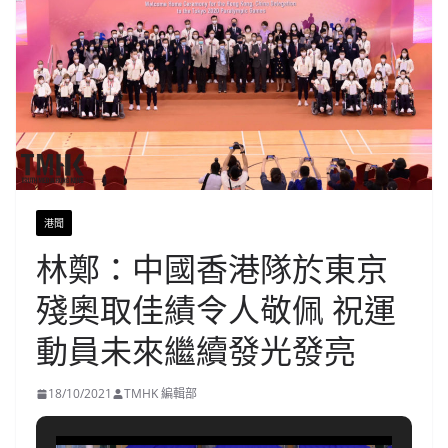
港聞
林鄭：中國香港隊於東京
殘奧取佳績令人敬佩 祝運
動員未來繼續發光發亮
18/10/2021
TMHK 編輯部