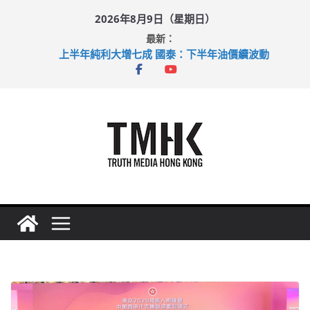
Skip
2026年8月9日（星期日）
to
最新：
content
上半年純利大增七成 國泰：下半年油價續波動
拜仁熱身賽挫維拉 啟德主場館奪錦標
性罪行修例獲九成支持 鄧炳強：爭取今屆任期內完成立法
涉造假公屋富戶申報表 倉管員准保釋候訊
足球盛會次場激戰 祖雲達斯挫車路士