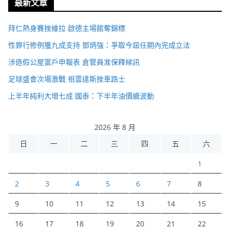
最新文章
拜仁熱身賽挫維拉 啟德主場館奪錦標
性罪行修例獲九成支持 鄧炳強：爭取今屆任期內完成立法
涉造假公屋富戶申報表 倉管員准保釋候訊
足球盛會次場激戰 祖雲達斯挫車路士
上半年純利大增七成 國泰：下半年油價續波動
2026 年 8 月
日
一
二
三
四
五
六
1
2
3
4
5
6
7
8
9
10
11
12
13
14
15
16
17
18
19
20
21
22