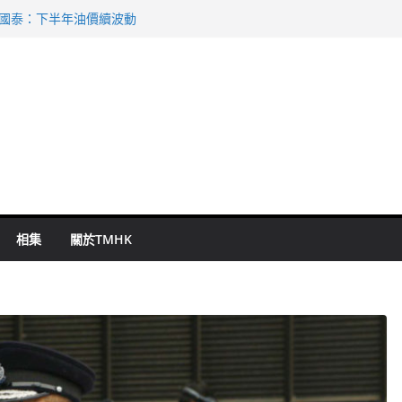
 國泰：下半年油價續波動
啟德主場館奪錦標
持 鄧炳強：爭取今屆任期內完成立法
表 倉管員准保釋候訊
祖雲達斯挫車路士
相集
關於TMHK