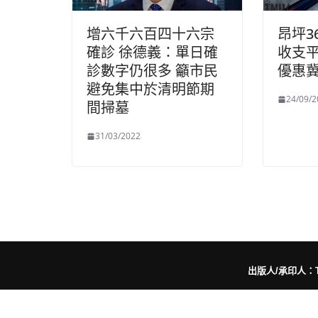
增六千六百四十六宗
昂坪3
確診 徐德義：單日確
收支平
診數字仍很多 籲市民
優惠
避免集中於清明節期
24/09/2
間掃墓
31/03/2022
出版人/承印人：Trut