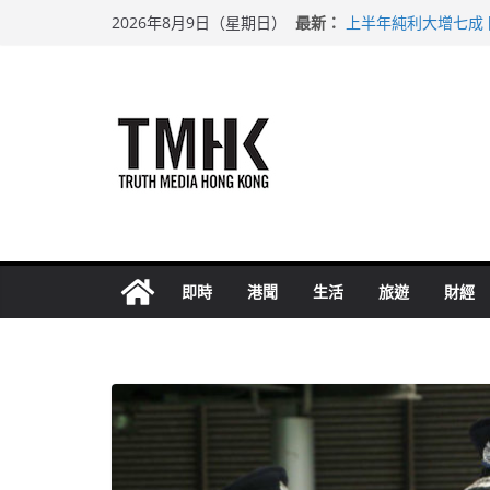
Skip
最新：
上半年純利大增七成
2026年8月9日（星期日）
to
拜仁熱身賽挫維拉 
性罪行修例獲九成支
content
涉造假公屋富戶申報
足球盛會次場激戰 
即時
港聞
生活
旅遊
財經