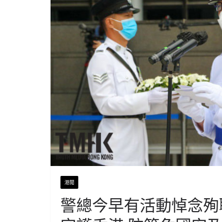
港聞
警總今早有活動悼念殉