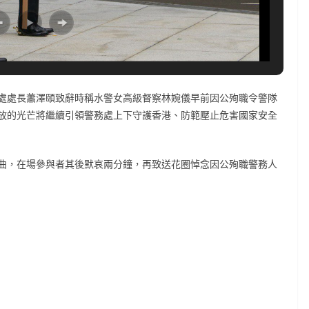
處處長蕭澤頤致辭時稱水警女高級督察林婉儀早前因公殉職令警隊
放的光芒將繼續引領警務處上下守護香港、防範壓止危害國家安全
曲，在場參與者其後默哀兩分鐘，再致送花圈悼念因公殉職警務人