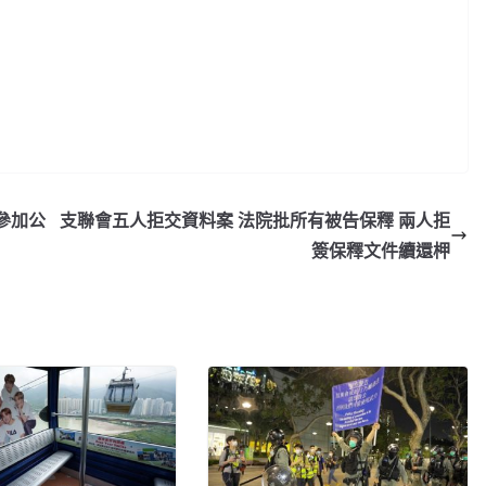
參加公
支聯會五人拒交資料案 法院批所有被告保釋 兩人拒
簽保釋文件續還柙