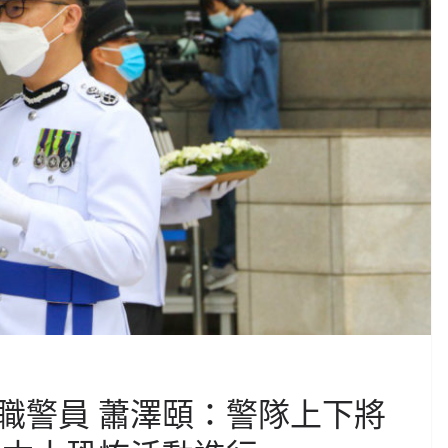
職警員 蕭澤頤：警隊上下將