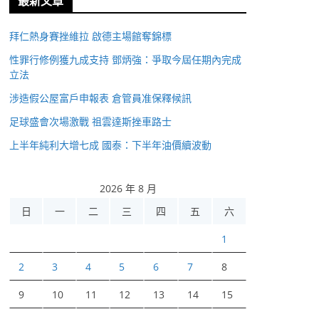
最新文章
拜仁熱身賽挫維拉 啟德主場館奪錦標
性罪行修例獲九成支持 鄧炳強：爭取今屆任期內完成
立法
涉造假公屋富戶申報表 倉管員准保釋候訊
足球盛會次場激戰 祖雲達斯挫車路士
上半年純利大增七成 國泰：下半年油價續波動
2026 年 8 月
日
一
二
三
四
五
六
1
2
3
4
5
6
7
8
9
10
11
12
13
14
15