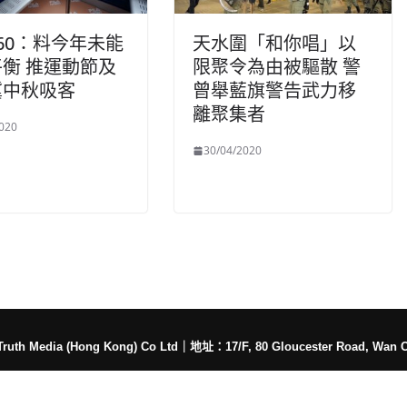
60：料今年未能
天水圍「和你唱」以
衡 推運動節及
限聚令為由被驅散 警
冀中秋吸客
曾舉藍旗警告武力移
離聚集者
020
30/04/2020
h Media (Hong Kong) Co Ltd
｜
地址：17/F, 80 Gloucester Road, Wan 