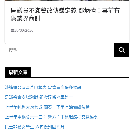
區議員不滿警改傳媒定義 鄧炳強：事前有
與業界商討
29/09/2020
最新文章
涉造假公屋富戶申報表 倉管員准保釋候訊
足球盛會次場激戰 祖雲達斯挫車路士
上半年純利大增七成 國泰：下半年油價續波動
上半年車禍奪六十三命 警方：下週起嚴打交通違例
巴士非禮女學生 六旬漢判囚四月