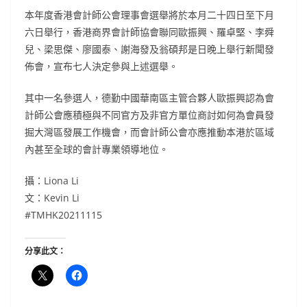
本年度香港會計師公會理事會選舉將於本月二十四日至下月
六日舉行，香港商界會計師協會聯同歐振興、羅卓堅、李舜
兒、梁思傑、廖國泰、謝海發及翁碩邦是日晚上舉行新聞發
佈會，宣布七人決定參與上述選舉。
其中一名參選人，德勤中國華南區主管合夥人歐振興認為會
計師公會應積極與不同官方及非官方單位商討如何為會員發
掘大灣區發展工作機會，而會計師公會亦應推動本港於區域
內甚至全球的會計專業領導地位。
攝：Liona Li
文：Kevin Li
#TMHK20211115
分享此文：