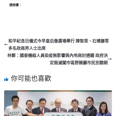
請按讚：
和平紀念日儀式今早皇后像廣場舉行 陳智思、石禮謙等
多名政商界人士出席
林鄭：國泰機組人員染疫無影響與內地商討通關 政府決
定毀滅闖市區野豬籲市民別餵飼
你可能也喜歡