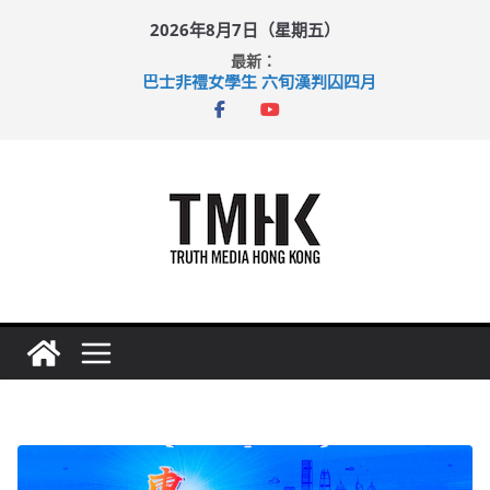
Skip
2026年8月7日（星期五）
to
最新：
content
巴士非禮女學生 六旬漢判囚四月
涉造假公屋富戶申報表 倉管員准保釋候訊
足球盛會次場激戰 祖雲達斯挫車路士
上半年純利大增七成 國泰：下半年油價續波動
上半年車禍奪六十三命 警方：下週起嚴打交通違例