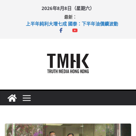
Skip
2026年8月8日（星期六）
to
最新：
content
上半年純利大增七成 國泰：下半年油價續波動
拜仁熱身賽挫維拉 啟德主場館奪錦標
性罪行修例獲九成支持 鄧炳強：爭取今屆任期內完成立法
涉造假公屋富戶申報表 倉管員准保釋候訊
足球盛會次場激戰 祖雲達斯挫車路士