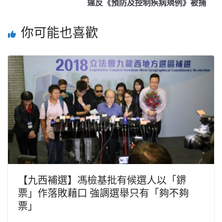
違反《預防及控制疾病規例》被捕
你可能也喜歡
【九西補選】馮檢基批有候選人以「鎅
票」作落敗藉口 強調選舉只有「夠不夠
票」