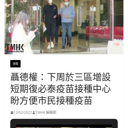
港聞
聶德權：下周於三區增設
短期復必泰疫苗接種中心
盼方便市民接種疫苗
12/02/2022
TMHK 編輯部