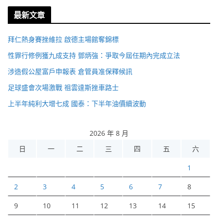
最新文章
拜仁熱身賽挫維拉 啟德主場館奪錦標
性罪行修例獲九成支持 鄧炳強：爭取今屆任期內完成立法
涉造假公屋富戶申報表 倉管員准保釋候訊
足球盛會次場激戰 祖雲達斯挫車路士
上半年純利大增七成 國泰：下半年油價續波動
2026 年 8 月
日
一
二
三
四
五
六
1
2
3
4
5
6
7
8
9
10
11
12
13
14
15