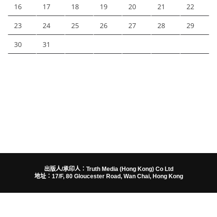
16
17
18
19
20
21
22
23
24
25
26
27
28
29
30
31
出版人/承印人：Truth Media (Hong Kong) Co Ltd
地址：17/F, 80 Gloucester Road, Wan Chai, Hong Kong