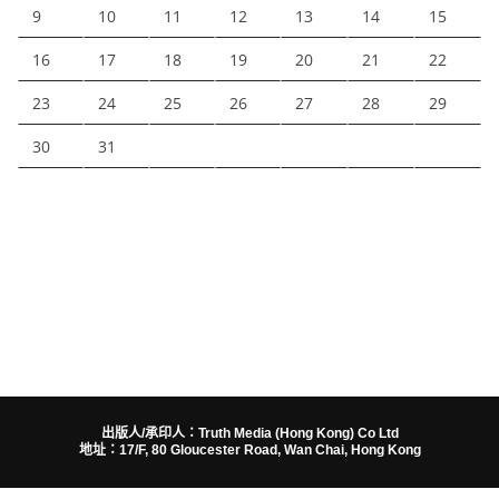
9
10
11
12
13
14
15
16
17
18
19
20
21
22
23
24
25
26
27
28
29
30
31
出版人/承印人：Truth Media (Hong Kong) Co Ltd
地址：17/F, 80 Gloucester Road, Wan Chai, Hong Kong