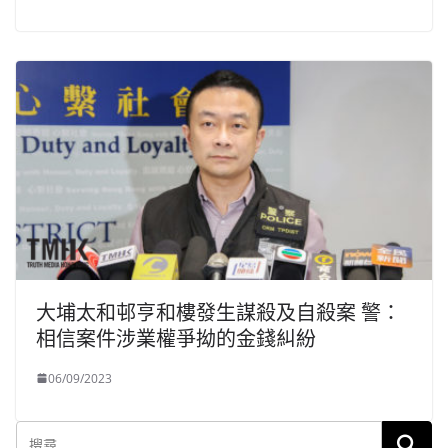
大埔太和邨亨和樓發生謀殺及自殺案 警：
相信案件涉業權爭拗的金錢糾紛
06/09/2023