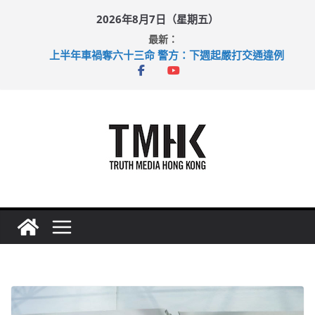
Skip
2026年8月7日（星期五）
to
最新：
content
上半年車禍奪六十三命 警方：下週起嚴打交通違例
性罪行修例獲九成支持 鄧炳強：爭取今屆任期內完成立法
涉造假公屋富戶申報表 倉管員准保釋候訊
足球盛會次場激戰 祖雲達斯挫車路士
上半年純利大增七成 國泰：下半年油價續波動