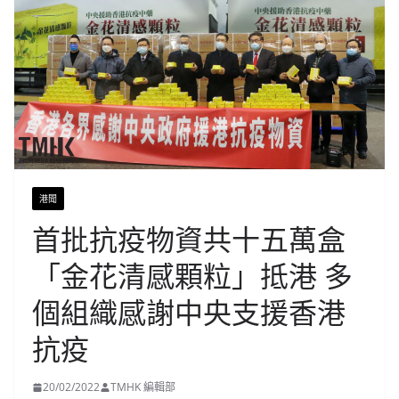
港聞
首批抗疫物資共十五萬盒
「金花清感顆粒」抵港 多
個組織感謝中央支援香港
抗疫
20/02/2022
TMHK 編輯部