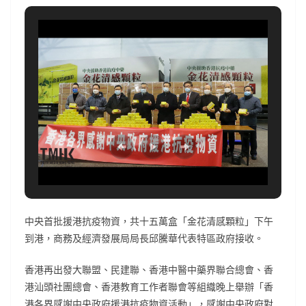
中央首批援港抗疫物資，共十五萬盒「金花清感顆粒」下午
到港，商務及經濟發展局局長邱騰華代表特區政府接收。
香港再出發大聯盟、民建聯、香港中醫中藥界聯合總會、香
港汕頭社團總會、香港教育工作者聯會等組織晚上舉辦「香
港各界感謝中央政府援港抗疫物資活動」，感謝中央政府對