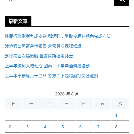
最新文章
性罪行修例獲九成支持 鄧炳強：爭取今屆任期內完成立法
涉造假公屋富戶申報表 倉管員准保釋候訊
足球盛會次場激戰 祖雲達斯挫車路士
上半年純利大增七成 國泰：下半年油價續波動
上半年車禍奪六十三命 警方：下週起嚴打交通違例
2026 年 8 月
日
一
二
三
四
五
六
1
2
3
4
5
6
7
8