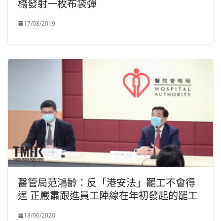
橋發射一枚布袋彈
17/08/2019
醫管局范鴻齡：反「港安法」罷工不會得
逞 正嚴肅跟進員工陣線在年初發起的罷工
18/06/2020