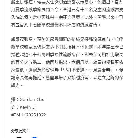
嚴重併發症，需要入住深切治療部表示憂心。他指出，自九
月夏季流感季節展開至今，全港已有十二名兒童因流感需要
入院治療，當中更錄得一宗死亡個案。此外，開學以來，已
有五百八十七間學校爆發不同程度的流感疫情。
盧寵茂強調，預防流感最關鍵的措施是接種流感疫苗，並呼
籲學校和家長儘快安排小朋友接種。他透露，本年度至今已
接種超過七十七萬劑季節性流感疫苗，與去年同期相比增長
約百分之五點二。他同時指出，六個月以上幼童的接種率依
然偏低。盧寵茂形容現時「早打不要遲、十月最合時」，促
請家長勿再拖延，應盡早帶子女接種疫苗，以建立足夠的保
護力。
攝：Gordon Choi
文：Kevin Li
#TMHK20251022
分享此文：