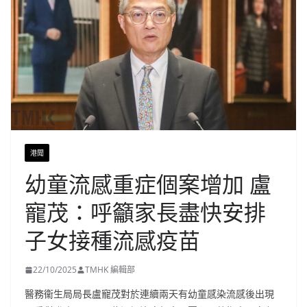
港聞
幼童流感重症個案增加 盧
寵茂：呼籲家長盡快安排
子女接種流感疫苗
22/10/2025
TMHK 編輯部
醫務衞生局局長盧寵茂對於連續兩天有幼童感染流感後出現