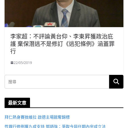
李家超：不評論黃台仰、李東昇獲政治庇
護 棄保潛逃不是修訂《逃犯條例》涵蓋罪
行
22/05/2019
最新文章
拜仁熱身賽挫維拉 啟德主場館奪錦標
性罪行修例獲九成支持 鄧炳強：爭取今屆任期內完成立法