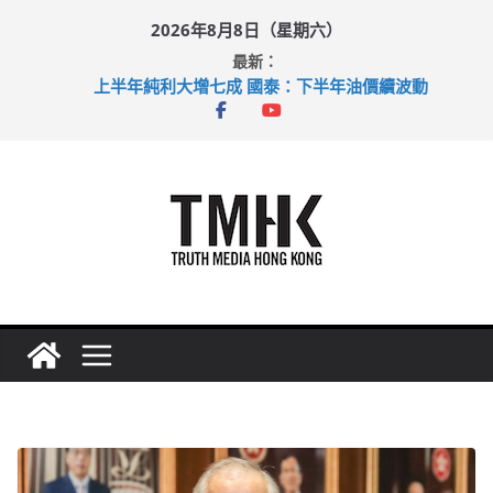
Skip
2026年8月8日（星期六）
to
最新：
content
上半年純利大增七成 國泰：下半年油價續波動
拜仁熱身賽挫維拉 啟德主場館奪錦標
性罪行修例獲九成支持 鄧炳強：爭取今屆任期內完成立法
涉造假公屋富戶申報表 倉管員准保釋候訊
足球盛會次場激戰 祖雲達斯挫車路士